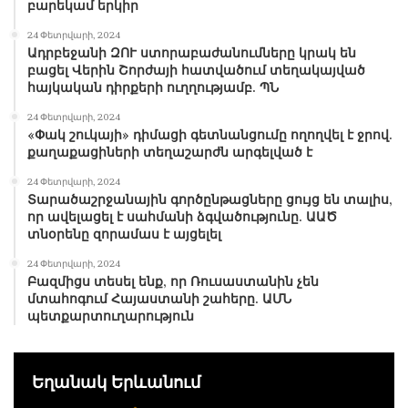
Ասլանյան Վան Արմենի, ծնվ. 2001թ.
բարեկամ երկիր
24 Փետրվարի, 2024
Ստեփանյան Ալեն Արտուշի, ծնվ. 2001թ.
Ադրբեջանի ԶՈՒ ստորաբաժանումները կրակ են
բացել Վերին Շորժայի հատվածում տեղակայված
հայկական դիրքերի ուղղությամբ. ՊՆ
Մարգարյան Էդգար Հրաչյայի, ծնվ. 2000թ.
24 Փետրվարի, 2024
«Փակ շուկայի» դիմացի գետնանցումը ողողվել է ջրով.
Գրիգորյան Միշա Մելիքի, ծնվ. 2001թ.
քաղաքացիների տեղաշարժն արգելված է
24 Փետրվարի, 2024
Ղուլյան Դավիթ Հենզելի, ծնվ. 2002թ.
Տարածաշրջանային գործընթացները ցույց են տալիս,
որ ավելացել է սահմանի ձգվածությունը. ԱԱԾ
տնօրենը զորամաս է այցելել
Ղազարյան Հարություն Ահարոնի, ծնվ. 2001թ.
24 Փետրվարի, 2024
Բազմիցս տեսել ենք, որ Ռուսաստանին չեն
Մկրտչյան Արման Կարենի, ծնվ. 2001թ.
մտահոգում Հայաստանի շահերը. ԱՄՆ
պետքարտուղարություն
Գալստյան Ռուստամ Գագիկի, ծնվ. 2001թ.
Գալեյան Մխիթար Գարիկի, ծնվ. 2000թ.
Եղանակ Երևանում