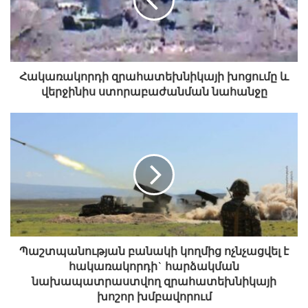
Մկրտչյան Արամ Մհերի, ծնվ. 2002թ.
Ղևոնդյան Գոռ Հովսեփի, ծնվ. 2000թ.
Հակառակորդի զրահատեխնիկայի խոցումը և
վերջինիս ստորաբաժանման նահանջը
Գալստյան Երեմ Վանուշի, ծնվ. 1979թ.
Երանոսյան Արթուր Դերենիկի, ծնվ. 1995թ.
Արզումանյան Դավիթ Վլադիմիրի, ծնվ. 1986թ.
Մարտիրոսյան Ալբերտ Բարեղամի, ծնվ. 1995թ.
Սարգսյան Գառնիկ Վարդանի, ծնվ. 1990թ.
Պաշտպանության բանակի կողմից ոչնչացվել է
հակառակորդի` հարձակման
Մալխասյան Գառնիկ Լեռնիկի, ծնվ. 1991թ.
նախապատրաստվող զրահատեխնիկայի
խոշոր խմբավորում
Խաչատրյան Դերենիկ Խաչիկի, ծնվ. 1996թ.