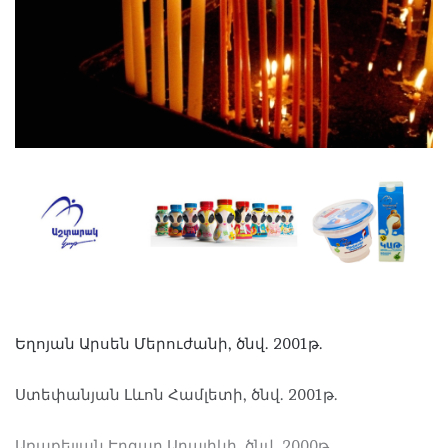
Եղոյան Արսեն Մերուժանի, ծնվ. 2001թ.
Ստեփանյան Լևոն Համլետի, ծնվ. 2001թ.
Առաքելյան Էդգար Արայիկի, ծնվ. 2000թ.