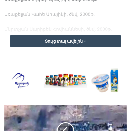
Առաքելյան Վահե Արայիկի, ծնվ. 2000թ.
Մկրտչյան Սարիբեկ Հովհաննեսի, ծնվ. 2000թ.
Ցույց տալ ավելին
Բաբայան Սուրեն Հարությունի, ծնվ. 2000թ.
Միկիչյան Գագիկ Սմբատի, ծնվ. 2001թ.
Լոգյան Արտյոմ Էդվարդի, ծնվ. 2001թ.
Պետրոսյան Վաչե Արարատի, ծնվ. 1996թ.
Կամավորական Հովհաննիսյան Կարեն Ստեփանի,
ծնվ. 1997թ.
Գրիգորյան Արսեն Վրեժի, ծնվ. 2001թ.