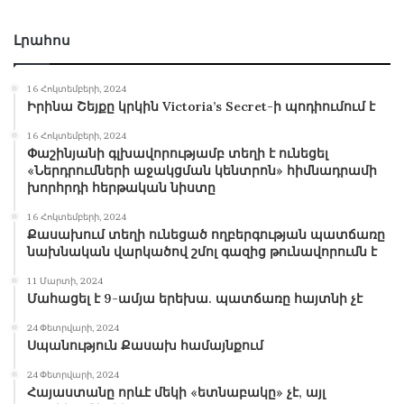
Լրահոս
Վարդազարյան Աշոտ Յուրիի, ծնվ. 1985թ.
Գորոդնիչի Եվգենի Ագբերի, ծնվ. 1993թ.
16 Հոկտեմբերի, 2024
Իրինա Շեյքը կրկին Victoria’s Secret-ի պոդիումում է
Հակոբյան Տարոն Հակոբի, ծնվ. 1987թ.
16 Հոկտեմբերի, 2024
Փաշինյանի գլխավորությամբ տեղի է ունեցել
«Ներդրումների աջակցման կենտրոն» հիմնադրամի
Աբրահամյան Արշակ Արարատի, ծնվ. 2002թ.
խորհրդի հերթական նիստը
16 Հոկտեմբերի, 2024
Մանուկյան Մաքսիմ Հակոբի, ծնվ. 2002թ.
Քասախում տեղի ունեցած ողբերգության պատճառը
նախնական վարկածով շմոլ գազից թունավորումն է
Դավոյան Էդուարդ Արսենի, ծնվ. 2001թ.
11 Մարտի, 2024
Մահացել է 9-ամյա երեխա. պատճառը հայտնի չէ
Խաչատրյան Ալբերտ Արմենի, ծնվ. 1994թ.
24 Փետրվարի, 2024
Սպանություն Քասախ համայնքում
Հակոբյան Մուշ Մհերի, ծնվ. 1999թ.
24 Փետրվարի, 2024
Հայաստանը որևէ մեկի «ետնաբակը» չէ, այլ