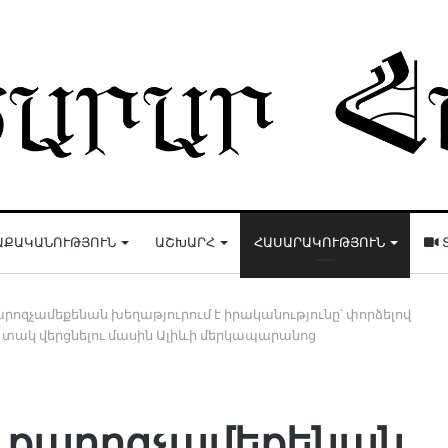
ԱՔԱԿԱՆՈՒԹՅՈՒՆ
ԱՇԽԱՐՀ
ՀԱՍԱՐԱԿՈՒԹՅՈՒՆ
ոզչամեքենան խեղաթյուրում է իրականությունը՝ փորձելով
 տակ վերցնելու մասին Ալիևի մերկապարանոց
 քարոզչամեքենան