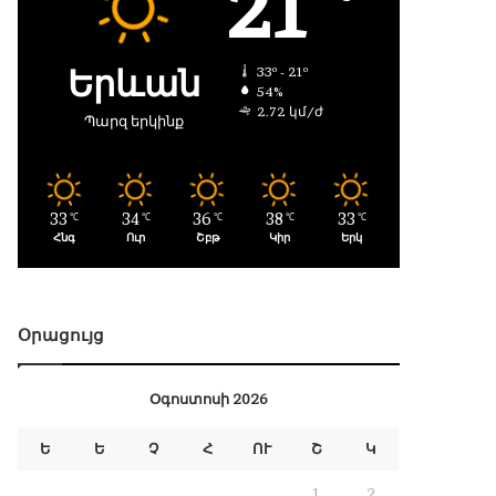
21
Երևան
33º - 21º
54%
2.72 կմ/ժ
Պարզ երկինք
33
34
36
38
33
℃
℃
℃
℃
℃
Հնգ
Ուր
Շբթ
Կիր
Երկ
Օրացույց
Օգոստոսի 2026
Ե
Ե
Չ
Հ
ՈՒ
Շ
Կ
1
2