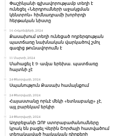
Փաշինյանի գլխավորությամբ տեղի է
ունեցել «Ներդրումների աջակցման
կենտրոն» հիմնադրամի խորհրդի
հերթական նիստը
16 Հոկտեմբերի, 2024
Քասախում տեղի ունեցած ողբերգության
պատճառը նախնական վարկածով շմոլ
գազից թունավորումն է
11 Մարտի, 2024
Մահացել է 9-ամյա երեխա. պատճառը
հայտնի չէ
24 Փետրվարի, 2024
Սպանություն Քասախ համայնքում
24 Փետրվարի, 2024
Հայաստանը որևէ մեկի «ետնաբակը» չէ,
այլ բարեկամ երկիր
24 Փետրվարի, 2024
Ադրբեջանի ԶՈՒ ստորաբաժանումները
կրակ են բացել Վերին Շորժայի հատվածում
տեղակայված հայկական դիրքերի