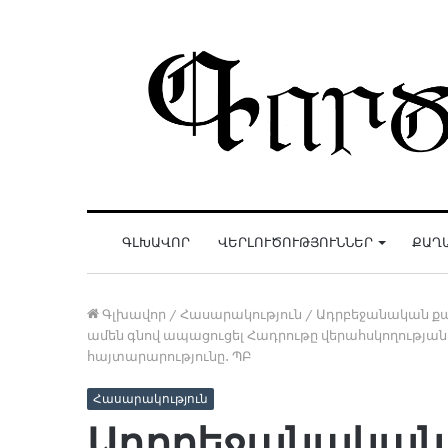
ԳԼԽԱՎՈՐ
ՎԵՐԼՈՒԾՈՒԹՅՈՒՆՆԵՐ
ՔԱՂ
Գլխավոր
/
Հասարակություն
/
Ադրբեջանական քար
ամեն գնով ապացուցել Հադրութը վերահսկողության
հայտարարությունը․ ՊԲ
Հասարակություն
Ադրբեջանական