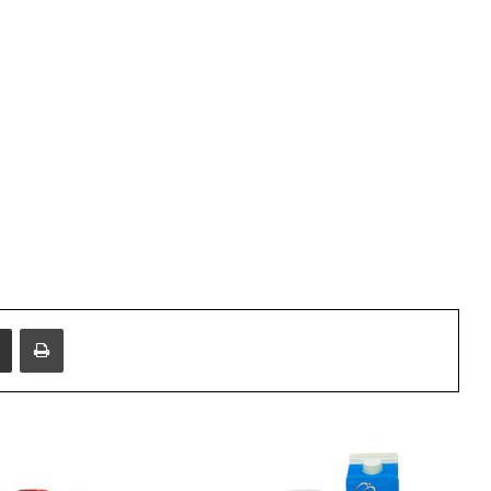
i
e
Share via Email
Print