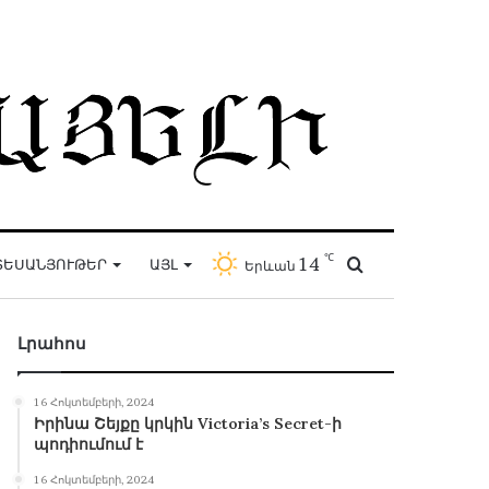
℃
14
Որոնել
ՏԵՍԱՆՅՈՒԹԵՐ
ԱՅԼ
Երևան
Լրահոս
16 Հոկտեմբերի, 2024
Իրինա Շեյքը կրկին Victoria’s Secret-ի
պոդիումում է
16 Հոկտեմբերի, 2024