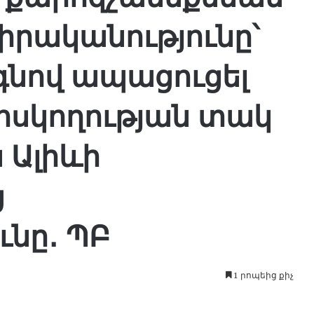
 իրականությունը՝
գնով ապացուցել
հսկողության տակ
 Ալիևի
ց
ւնը․ ՊԲ
1 րոպեից քիչ