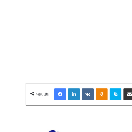
Facebook
LinkedIn
VKontakte
Odnoklassnik
Skyp
Կիսվել