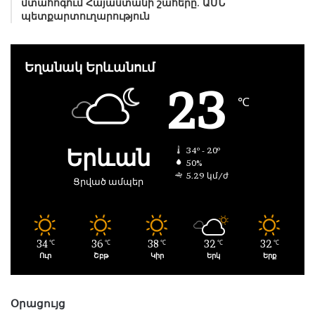
մտահոգում Հայաստանի շահերը. ԱՄՆ
պետքարտուղարություն
Եղանակ Երևանում
23
℃
Երևան
34º - 20º
50%
5.29 կմ/ժ
Ցրված ամպեր
34
36
38
32
32
℃
℃
℃
℃
℃
Ուր
Շբթ
Կիր
Երկ
Երք
Օրացույց