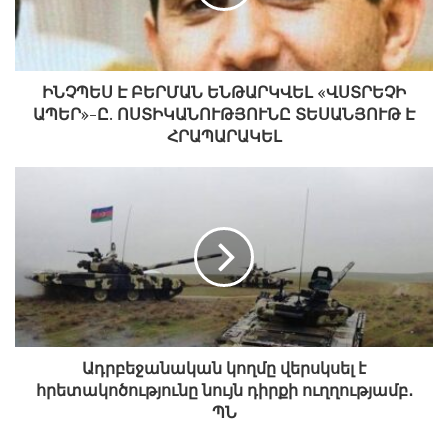
ԻՆՉՊԵՍ Է ԲԵՐՄԱՆ ԵՆԹԱՐԿՎԵԼ «ՎՍՏՐԵՉԻ
ԱՊԵՐ»-Ը. ՈՍՏԻԿԱՆՈՒԹՅՈՒՆԸ ՏԵՍԱՆՅՈՒԹ Է
ՀՐԱՊԱՐԱԿԵԼ
Ադրբեջանական կողմը վերսկսել է
հրետակոծությունը նույն դիրքի ուղղությամբ․
ՊՆ