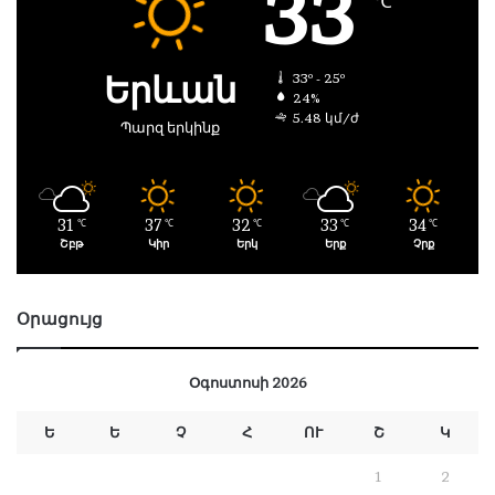
33
℃
Երևան
33º - 25º
24%
5.48 կմ/ժ
Պարզ երկինք
31
37
32
33
34
℃
℃
℃
℃
℃
Շբթ
Կիր
Երկ
Երք
Չրք
Օրացույց
Օգոստոսի 2026
Ե
Ե
Չ
Հ
ՈՒ
Շ
Կ
1
2