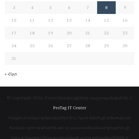
3
4
5
6
7
8
9
10
11
12
13
14
15
16
17
18
19
20
21
22
23
24
25
26
27
28
29
30
31
« Հկտ
© Copyright 2026, Բոլոր իրավունքները պաշտպանված են |
ProTag IT Center
Կայքում առկա գովազդ(ներ)-ի և/կամ մամուլի տեսության
համար «gorcararhayeli.am»-ը պատասխանատվություն չի
կրում: Կայքում հրապարակված այլոց տեսակետ(ներ)-ը