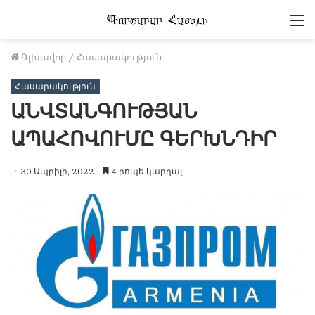
Մ
Գլխավոր
/
Հասարակություն
Հասարակություն
ԱՆՎՏԱՆԳՈՒԹՅԱՆ
ԱՊԱՀՈՎՈՒՄԸ ԳԵՐԽՆԴԻՐ
30 Ապրիլի, 2022
4 րոպե կարդալ