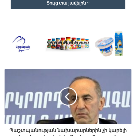
Ցույց տալ ավելին
ուղու մասին:
– Ավարտել եմ Երևանի Ճարտարապետության և
շինարարության պետական համալսարանի ՀՔՏ
բաժինը՝ գազամատակարարման ֆակուլտետը:
Բավականին հետաքրքիր ուղի եմ անցել՝
հետաքրքիր դրվագներով: Կարելի է ասել՝
համակարգին ծանոթ եմ ամենաներքևից: Ի դեպ
նշեմ, որ հայրս էլ է այս ոլորտում աշխատել: Ես
աշխատանքս սկսել եմ կենտրոնի մասնաճյուղից՝
որպես նախագծող, այնուհետև, պատադիր
զինվորական ծառայության ավարտից հետո,
գազակարգավորիչ կետերը և անհատական
ճնշման կարգավորիչները կարգավորող: Դրանից
հետո տեղափոխվել եմ Երևանի ԳԳՄ, աշխատել եմ
իրացման բլոկում: Ապա տեղափոխվել եմ Սևանի
Պաշտպանության նախարարներին չի կարելի
ԳԳՄ, աշխատել իրացման բլոկում և 2016 թ.