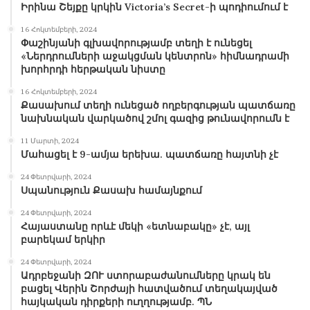
Այսինքն՝ եթե, օրինակ, նոր կառուցվող թաղամաս է
Իրինա Շեյքը կրկին Victoria’s Secret-ի պոդիումում է
կամ բազմաբնակարան շենք, ընդլայնման
16 Հոկտեմբերի, 2024
ծրագրով իրականացնում ենք գազաֆիկացումը:
Փաշինյանի գլխավորությամբ տեղի է ունեցել
«Ներդրումների աջակցման կենտրոն» հիմնադրամի
Կոնկրետ ցուցանիշների հետ կապված՝ կարող եմ
խորհրդի հերթական նիստը
փաստել հետևյալը՝ նոր տնօրեն – նոր
16 Հոկտեմբերի, 2024
աշխատանքային պահանջներ, նոր մոտեցում
Քասախում տեղի ունեցած ողբերգության պատճառը
աշխատանքին, աշխատաոճի փոփոխություն:
նախնական վարկածով շմոլ գազից թունավորումն է
11 Մարտի, 2024
Այսօր մեզ համար գերխնդիր է նախևառաջ
Մահացել է 9-ամյա երեխա. պատճառը հայտնի չէ
անվտանգության ապահովումը, արվում է
24 Փետրվարի, 2024
առավելագույնը անխափան
Սպանություն Քասախ համայնքում
գազամատակարարում ունենալու համար:
24 Փետրվարի, 2024
Հայաստանը որևէ մեկի «ետնաբակը» չէ, այլ
–
Ձեր կողմից
սպասարկվող
մասնաճյուղում
նոր
բարեկամ երկիր
գազաֆիկացվող
տարածքներ
ունե՞ք,
և
24 Փետրվարի, 2024
ծրագրերում
նոր
գազաֆիկացում
նախատեսվա՞ծ
Ադրբեջանի ԶՈՒ ստորաբաժանումները կրակ են
բացել Վերին Շորժայի հատվածում տեղակայված
է
։
հայկական դիրքերի ուղղությամբ. ՊՆ