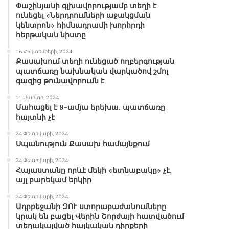
Փաշինյանի գլխավորությամբ տեղի է
ունեցել «Ներդրումների աջակցման
կենտրոն» հիմնադրամի խորհրդի
հերթական նիստը
16 Հոկտեմբերի, 2024
Քասախում տեղի ունեցած ողբերգության
պատճառը նախնական վարկածով շմոլ
գազից թունավորումն է
11 Մարտի, 2024
Մահացել է 9-ամյա երեխա. պատճառը
հայտնի չէ
24 Փետրվարի, 2024
Սպանություն Քասախ համայնքում
24 Փետրվարի, 2024
Հայաստանը որևէ մեկի «ետնաբակը» չէ,
այլ բարեկամ երկիր
24 Փետրվարի, 2024
Ադրբեջանի ԶՈՒ ստորաբաժանումները
կրակ են բացել Վերին Շորժայի հատվածում
տեղակայված հայկական դիրքերի