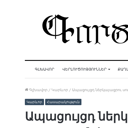
ԳԼԽԱՎՈՐ
ՎԵՐԼՈՒԾՈՒԹՅՈՒՆՆԵՐ
ՔԱՂ
Գլխավոր
/
Կարևոր
/
Ապացույցդ ներկայացրու ս
Կարևոր
Հասարակություն
Ապացույցդ ներ