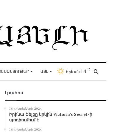
℃
14
Որոնել
ՏԵՍԱՆՅՈՒԹԵՐ
ԱՅԼ
Երևան
Լրահոս
16 Հոկտեմբերի, 2024
Իրինա Շեյքը կրկին Victoria’s Secret-ի
պոդիումում է
16 Հոկտեմբերի, 2024