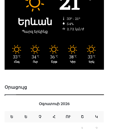
21
Երևան
33º - 21º
54%
2.72 կմ/ժ
Պարզ երկինք
33
34
36
38
33
℃
℃
℃
℃
℃
Հնգ
Ուր
Շբթ
Կիր
Երկ
Օրացույց
Օգոստոսի 2026
Ե
Ե
Չ
Հ
ՈՒ
Շ
Կ
1
2