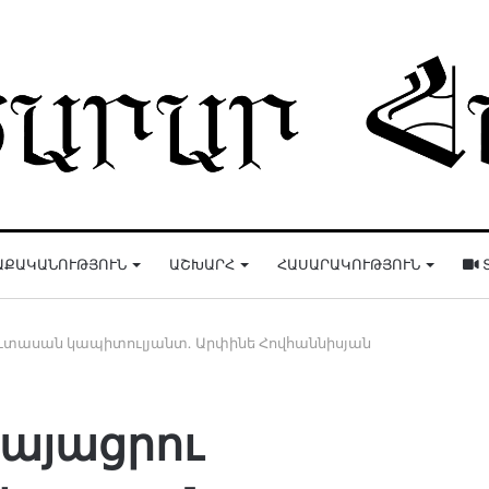
ԱՔԱԿԱՆՈՒԹՅՈՒՆ
ԱՇԽԱՐՀ
ՀԱՍԱՐԱԿՈՒԹՅՈՒՆ
ուտասան կապիտուլյանտ. Արփինե Հովհաննիսյան
կայացրու