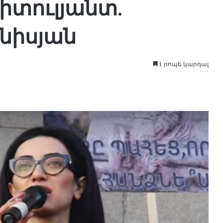
տուլյանտ.
նիսյան
1 րոպե կարդալ