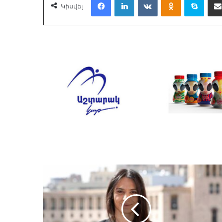
Կիսվել