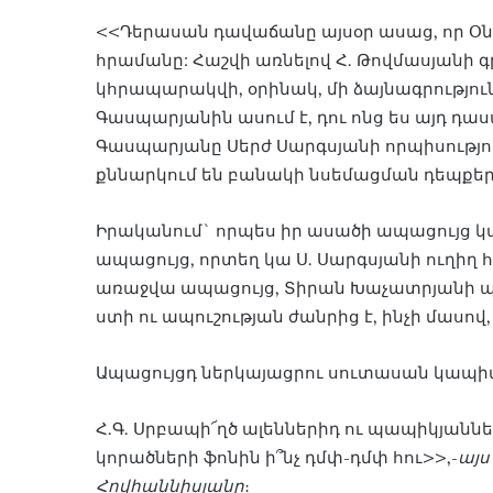
<<Դերասան դավաճանը այսօր ասաց, որ Օն
հրամանը: Հաշվի առնելով Հ. Թովմասյանի 
կհրապարակվի, օրինակ, մի ձայնագրությու
Գասպարյանին ասում է, դու ոնց ես այդ դա
Գասպարյանը Սերժ Սարգսյանի որպիսություն
քննարկում են բանակի նսեմացման դեպքեր
Իրականում` որպես իր ասածի ապացույց կարո
ապացույց, որտեղ կա Ս. Սարգսյանի ուղիղ
առաջվա ապացույց, Տիրան Խաչատրյանի պա
ստի ու ապուշության ժանրից է, ինչի մասով,
Ապացույցդ ներկայացրու սուտասան կապիտ
Հ.Գ. Սրբապի՜ղծ ալեններիդ ու պապիկյանն
կորածների ֆոնին ի՞նչ դմփ-դմփ հու>>,-
այս
Հովհաննիսյանը
։