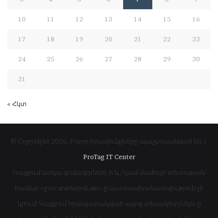
10
11
12
13
14
15
16
17
18
19
20
21
22
23
24
25
26
27
28
29
30
31
« Հկտ
© Copyright 2026, Բոլոր իրավունքները պաշտպանված են |
ProTag IT Center
Կայքում առկա գովազդ(ներ)-ի և/կամ մամուլի տեսության
համար «gorcararhayeli.am»-ը պատասխանատվություն չի
կրում: Կայքում հրապարակված այլոց տեսակետ(ներ)-ը