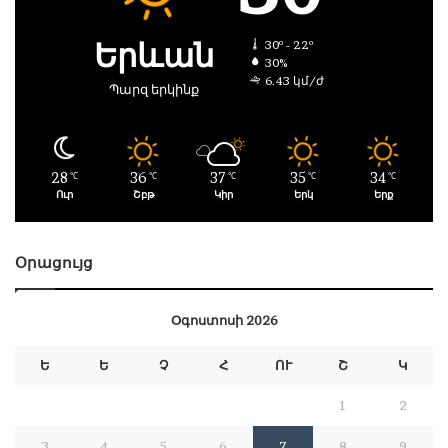
Երևան
30º - 22º
30%
6.43 կմ/ժ
Պարզ երկինք
28
36
37
35
34
℃
℃
℃
℃
℃
Ուր
Շբթ
Կիր
Երկ
Երք
Օրացույց
Օգոստոսի 2026
Ե
Ե
Չ
Հ
ՈՒ
Շ
Կ
1
2
3
4
5
6
7
8
9