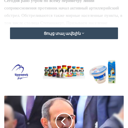
Сегодня рано утром по всему периметру линии
соприкосновения противник начал активный артиллерийский
обстрел. Обстреливаются также мирные населенные пункты, в
том числе столица Степанакерт. Призываем население
укрыться в убежищах. В то же время заявляем, что наш ответ
Ցույց տալ ավելին
будет соразмерным, и всю ответственность за ситуацию несет
военно-политическое руководство Азербайджана.