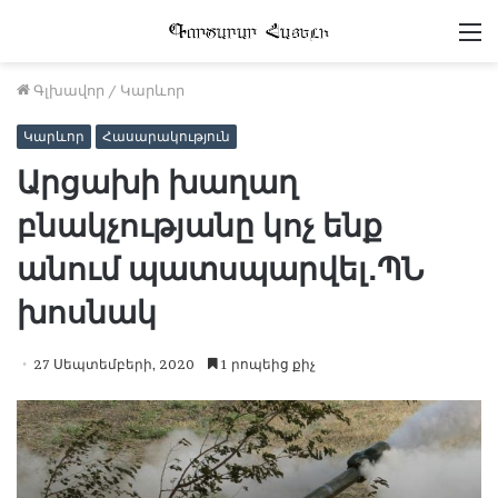
Մ
Գլխավոր
/
Կարևոր
Կարևոր
Հասարակություն
Արցախի խաղաղ
բնակչությանը կոչ ենք
անում պատսպարվել․ՊՆ
խոսնակ
27 Սեպտեմբերի, 2020
1 րոպեից քիչ