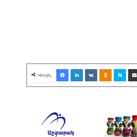
Facebook
LinkedIn
VKontakte
Odnoklassnik
Skyp
Կիսվել