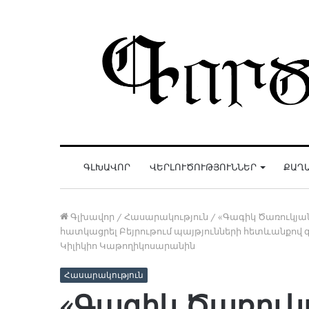
ԳԼԽԱՎՈՐ
ՎԵՐԼՈՒԾՈՒԹՅՈՒՆՆԵՐ
ՔԱՂ
Գլխավոր
/
Հասարակություն
/
«Գագիկ Ծառուկյան
հատկացրել Բեյրութում պայթյունների հետևանքով 
Կիլիկիո Կաթողիկոսարանին
Հասարակություն
«Գագիկ Ծառուկ