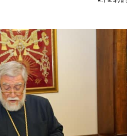
1 րոպեից քիչ