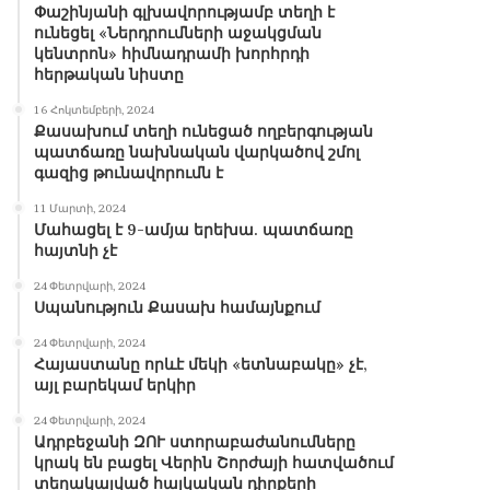
Փաշինյանի գլխավորությամբ տեղի է
ունեցել «Ներդրումների աջակցման
կենտրոն» հիմնադրամի խորհրդի
հերթական նիստը
16 Հոկտեմբերի, 2024
Քասախում տեղի ունեցած ողբերգության
պատճառը նախնական վարկածով շմոլ
գազից թունավորումն է
11 Մարտի, 2024
Մահացել է 9-ամյա երեխա. պատճառը
հայտնի չէ
24 Փետրվարի, 2024
Սպանություն Քասախ համայնքում
24 Փետրվարի, 2024
Հայաստանը որևէ մեկի «ետնաբակը» չէ,
այլ բարեկամ երկիր
24 Փետրվարի, 2024
Ադրբեջանի ԶՈՒ ստորաբաժանումները
կրակ են բացել Վերին Շորժայի հատվածում
տեղակայված հայկական դիրքերի