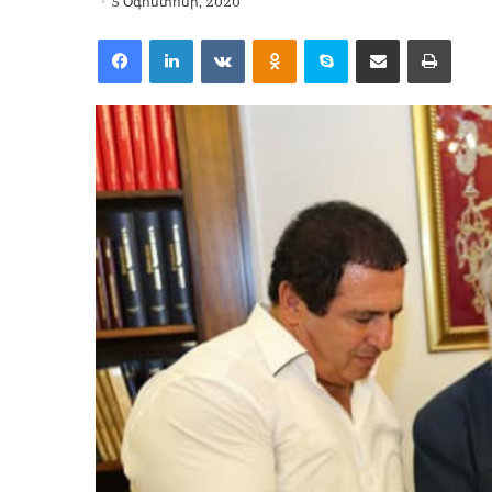
5 Օգոստոսի, 2020
Facebook
LinkedIn
VKontakte
Odnoklassniki
Skype
Share via Email
Print