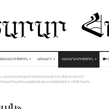
ԱՔԱԿԱՆՈՒԹՅՈՒՆ
ԱՇԽԱՐՀ
ՀԱՍԱՐԱԿՈՒԹՅՈՒՆ
Տ
» բարեգործական հիմնադրամը 100 միլիոն դրամ է
զոհված հայրենակիցների ընտանիքներին և Մեծի Տանն
յան»