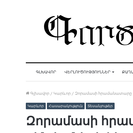
ԳԼԽԱՎՈՐ
ՎԵՐԼՈՒԾՈՒԹՅՈՒՆՆԵՐ
ՔԱՂ
Գլխավոր
/
Կարևոր
/
Զորամասի հրամանատարը վիճ
Կարևոր
Հասարակություն
Տեսանյութեր
Զորամասի հրամ