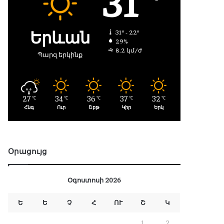
31
Երևան
31º - 22º
29%
8.2 կմ/ժ
Պարզ երկինք
27
34
36
37
32
℃
℃
℃
℃
℃
Հնգ
Ուր
Շբթ
Կիր
Երկ
Օրացույց
Օգոստոսի 2026
Ե
Ե
Չ
Հ
ՈՒ
Շ
Կ
1
2