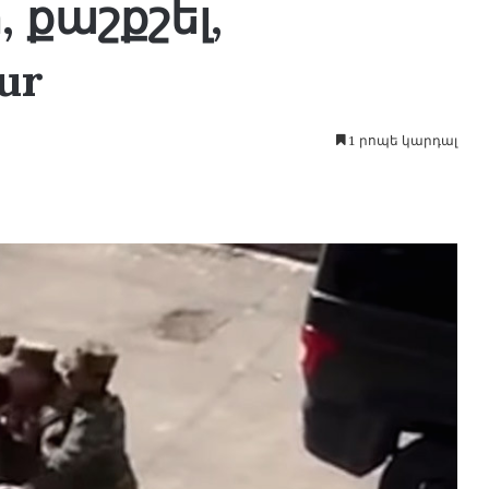
 քաշքշել,
ur
1 րոպե կարդալ