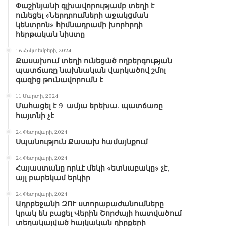
Փաշինյանի գլխավորությամբ տեղի է
ունեցել «Ներդրումների աջակցման
կենտրոն» հիմնադրամի խորհրդի
հերթական նիստը
16 Հոկտեմբերի, 2024
Քասախում տեղի ունեցած ողբերգության
պատճառը նախնական վարկածով շմոլ
գազից թունավորումն է
11 Մարտի, 2024
Մահացել է 9-ամյա երեխա. պատճառը
հայտնի չէ
24 Փետրվարի, 2024
Սպանություն Քասախ համայնքում
24 Փետրվարի, 2024
Հայաստանը որևէ մեկի «ետնաբակը» չէ,
այլ բարեկամ երկիր
24 Փետրվարի, 2024
Ադրբեջանի ԶՈՒ ստորաբաժանումները
կրակ են բացել Վերին Շորժայի հատվածում
տեղակայված հայկական դիրքերի