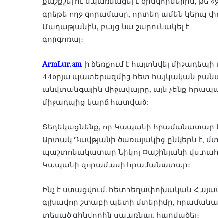
քաշքշել ու սպառնացել է զինվորներին, թե 
գրեթե ողջ զորամասը, որտեղ ամեն կերպ 
Մադաթյանին, բայց նա շարունակել է
գորգոռալ։
ArmLur.am
-ի ձեռքում է հայտնվել միջադեպի
44օրյա պատերազմից հետ հայկական բանակ
անվտանգային միջավայրը, այն չենք հրա
միջադպից կարճ հատված:
Տեղեկացնենք, որ Կապանի հրամանատար Մ
Արտակ Դավթյանի ծառայակից ընկերն է, մտ
պաշտոնակատար Նիկոլ Փաշինյանի վստահելի
Կապանի զորամասի հրամանատար։
Ինչ է ստացվում. հետհեղափոխական Հայաս
գլխավոր շտաբի պետի մտերիմը, հրամանա
տեսած զինվորին սպառնալ, հարվածել։