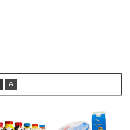
i
e
Share via Email
Print