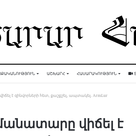
ԱՔԱԿԱՆՈՒԹՅՈՒՆ
ԱՇԽԱՐՀ
ՀԱՍԱՐԱԿՈՒԹՅՈՒՆ
Տ
ել է զինվորների հետ, քաշքշել, ապտակել. ArmLur
անատարը վիճել է