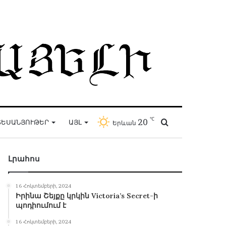
℃
20
Որոնել
ԵՍԱՆՅՈՒԹԵՐ
ԱՅԼ
Երևան
Լրահոս
16 Հոկտեմբերի, 2024
Իրինա Շեյքը կրկին Victoria’s Secret-ի
պոդիումում է
16 Հոկտեմբերի, 2024