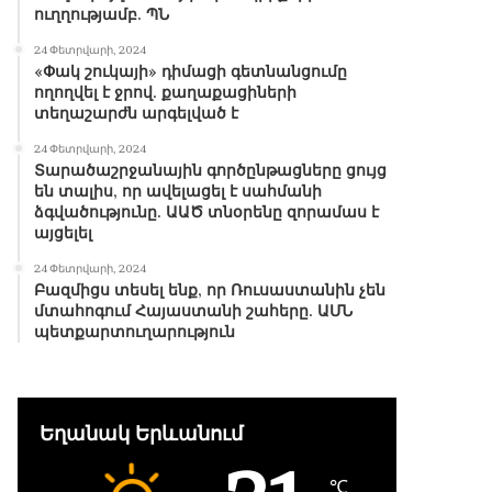
ուղղությամբ. ՊՆ
24 Փետրվարի, 2024
«Փակ շուկայի» դիմացի գետնանցումը
ողողվել է ջրով. քաղաքացիների
տեղաշարժն արգելված է
24 Փետրվարի, 2024
Տարածաշրջանային գործընթացները ցույց
են տալիս, որ ավելացել է սահմանի
ձգվածությունը. ԱԱԾ տնօրենը զորամաս է
այցելել
24 Փետրվարի, 2024
Բազմիցս տեսել ենք, որ Ռուսաստանին չեն
մտահոգում Հայաստանի շահերը. ԱՄՆ
պետքարտուղարություն
Եղանակ Երևանում
℃