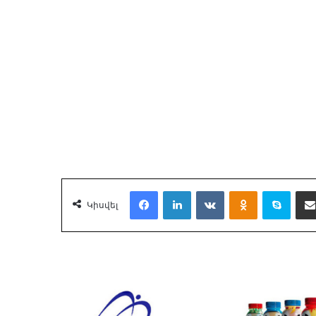
Facebook
LinkedIn
VKontakte
Odnoklassnik
Skyp
Կիսվել