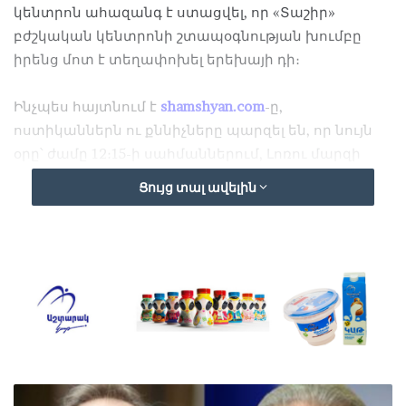
կենտրոն ահազանգ է ստացվել, որ «Տաշիր»
բժշկական կենտրոնի շտապօգնության խումբը
իրենց մոտ է տեղափոխել երեխայի դի։
Ինչպես հայտնում է
shamshyan.com
-ը,
ոստիկաններն ու քննիչները պարզել են, որ նույն
օրը՝ ժամը 12։15-ի սահմաններում, Լոռու մարզի
գյուղերից մեկի բնակիչ, 11-ամյա Է,. Դ․-ն իր քրոջը՝
Ցույց տալ ավելին
14-ամյա Մ. Դ․-ին տանը միայնակ թողնելով՝ գնացել
է հարևանի տուն, որոշ ժամանակ անց
վերադառնալով տուն՝ տանը կից շինության
պատին ամրացված խողովակից (շարֆով)
կախված վիճակում նկատել է քրոջը, ապա վազելով
օգնության է կանչել հարևանուհուն, վերջինս էլ՝ իր
մյուս հարևաններին, երեխային իջեցրել են
կախված տեղից, ապա փորձել են տանել
հիվանդանոց՝ մինչ այդ ահազանգելով