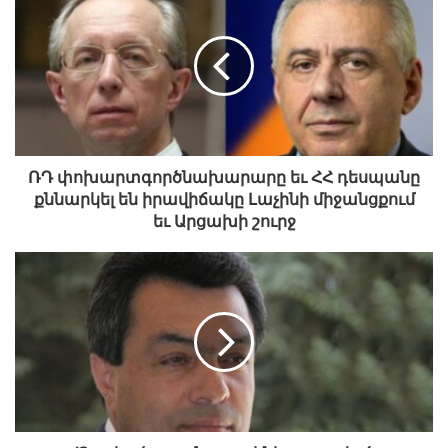
շտապօգնություն։
Ճանապարհին երեխային տեղափոխել են
շտապօգնության ավտոմեքենան։ Ցավոք,
հիվանդանոցի ճանապարհին երեխան
գիտակցության չգալով՝ մահացել է։
ՌԴ փոխարտգործնախարարը եւ ՀՀ դեսպանը
Դեպքի փաստով Ստեփանավանի քննչական
քննարկել են իրավիճակը Լաչինի միջանցքում
բաժնում նախաձեռնվել է քրեական վարույթ։
եւ Արցախի շուրջ