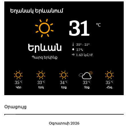
Եղանակ Երևանում
31
℃
Երևան
35º - 21º
27%
1.63 կմ/ժ
Պարզ երկինք
35
33
34
33
35
℃
℃
℃
℃
℃
Կիր
Երկ
Երք
Չրք
Հնգ
Օրացույց
Օգոստոսի 2026