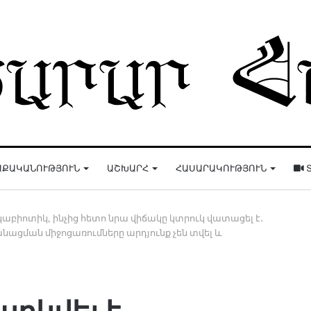
ԱՔԱԿԱՆՈՒԹՅՈՒՆ
ԱՇԽԱՐՀ
ՀԱՍԱՐԱԿՈՒԹՅՈՒՆ
Տ
կաբիոտիկ, ինչից հետո նրա վիճակը կտրուկ վատացել է․
ացման միջոցառումները արդյունք չեն տվել և