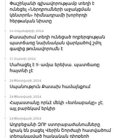
Փաշինյանի գլխավորությամբ տեղի է
ունեցել «Ներդրումների աջակցման
կենտրոն» հիմնադրամի խորհրդի
հերթական նիստը
16 Հոկտեմբերի, 2024
Քասախում տեղի ունեցած ողբերգության
պատճառը նախնական վարկածով շմոլ
գազից թունավորումն է
11 Մարտի, 2024
Մահացել է 9-ամյա երեխա. պատճառը
հայտնի չէ
24 Փետրվարի, 2024
Սպանություն Քասախ համայնքում
24 Փետրվարի, 2024
Հայաստանը որևէ մեկի «ետնաբակը» չէ,
այլ բարեկամ երկիր
24 Փետրվարի, 2024
Ադրբեջանի ԶՈՒ ստորաբաժանումները
կրակ են բացել Վերին Շորժայի հատվածում
տեղակայված հայկական դիրքերի