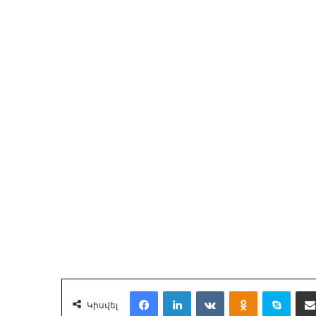
Facebook
LinkedIn
VKontakte
Odnoklassnik
Skyp
Կիսվել