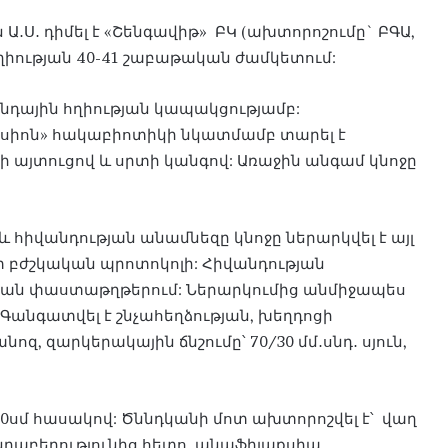
կան Ա․Ս․ դիմել է «Շենգավիթ» ԲԿ (ախտորոշումը` ԲԳԱ,
հղիության 40-41 շաբաթական ժամկետում:
դային հղիության կապակցությամբ:
իոն» հակաբիոտիկի նկատմամբ տարել է
երի այտուցով և սրտի կանգով: Առաջին անգամ կնոջը
 հիվանդության անամնեզը կնոջը ներարկվել է այլ
տ բժշկական պրոտոկոլի: Հիվանդության
ական փաստաթղթերում: Ներարկումից անմիջապես
 Գանգատվել է շնչահեղձության, խեղդոցի
անոզ, զարկերակային ճնշումը՝ 70/30 մմ․սնդ․ սյուն,
և 50սմ հասակով: Ծննդկանի մոտ ախտորոշվել է՝ վաղ
նդաբերությունից հետո, անաֆիլաքսիա,