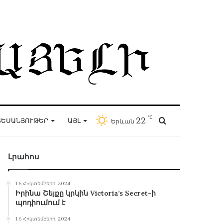
℃
22
Որոնել
ԵՍԱՆՅՈՒԹԵՐ
ԱՅԼ
Երևան
Լրահոս
16 Հոկտեմբերի, 2024
Իրինա Շեյքը կրկին Victoria’s Secret-ի
պոդիումում է
16 Հոկտեմբերի, 2024