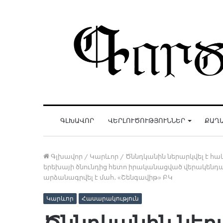
ԳԼԽԱՎՈՐ
ՎԵՐԼՈՒԾՈՒԹՅՈՒՆՆԵՐ
ՔԱՂ
Գլխավոր
/
Կարևոր
/
Ծննդկանին ներարկվել է հա
երեխայի ծնունդից հետո իրականացված վերակենդան
արձանագրվել է մահ․ «Շենգավիթ» ԲԿ
Կարևոր
Հասարակություն