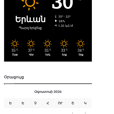
30
Երևան
35º - 25º
28%
1.35 կմ/ժ
Պարզ երկինք
35
37
35
33
34
℃
℃
℃
℃
℃
Շբթ
Կիր
Երկ
Երք
Չրք
Օրացույց
Օգոստոսի 2026
Ե
Ե
Չ
Հ
ՈՒ
Շ
Կ
1
2