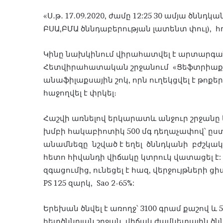
«Ս․թ․ 17.09.2020, ժամը 12:25 30 ամյա ծննդ
ԲՍԱ,ԲՄԱ ծննդաբերության լատենտ փուլ), 
Կինը նախկինում վիրահատվել է արտարգան
Հետվիրահատական շրջանում «Ցեֆտրիաքս
անաֆիլաքսային շոկ, որն ուղեկցվել է թոք
հաջողվել է փրկել։
Հաշվի առնելով երկարատև անջուր շրջանը և
խմբի հակաբիոտիկ 500 մգ դեղաչափով՝ ըս
անամնեզը նշված է եղել ծննդկանի բժշկ
հետո հիվանդի վիճակը կտրուկ վատացել է:
զգացումից, ունեցել է հազ, վերջույթների ցի
PS 125 զարկ, Sao 2-65%:
Երեխան ծնվել է առողջ՝ 3100 գրամ քաշով 
հետծննդյան շրջան, վիճակ ժամկետային ծն