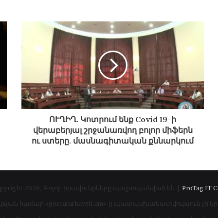
ՈՒՂԻՂ. Կոտրում ենք Covid 19-ի
վերաբերյալ շրջանառվող բոլոր միֆերն
ու ստերը. մասնագիտական քննարկում
pyright 2026, Բոլոր իրավունքները պաշտպանված են |
ProTag IT C
ւթյան համար «gorcararhayeli.am»-ը պատասխանատվություն չի կ