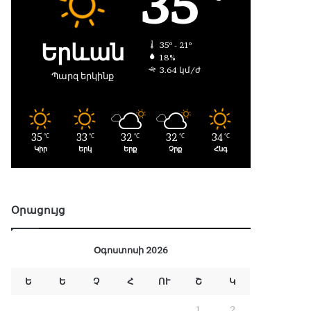
35
Երևան
35º - 21º
18%
3.64 կմ/ժ
Պարզ երկինք
35
33
32
32
34
℃
℃
℃
℃
℃
Կիր
Երկ
Երք
Չրք
Հնգ
Օրացույց
Օգոստոսի 2026
Ե
Ե
Չ
Հ
ՈՒ
Շ
Կ
1
2