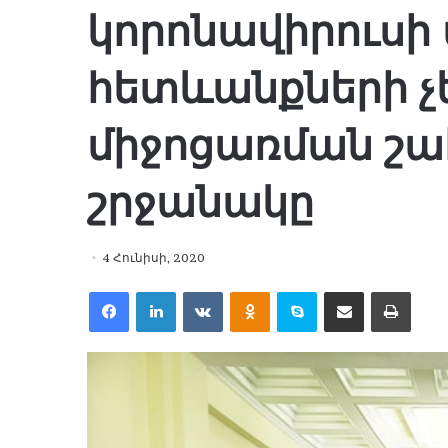
կորոնավիրուս
հետևանքների չ
միջոցառման շա
շրջանակը
4 Հունիսի, 2020
Facebook
LinkedIn
VKontakte
Odnoklassniki
Skype
Share via Email
Print