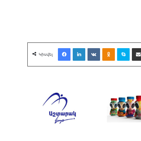
Facebook
LinkedIn
VKontakte
Odnoklassnik
Skyp
Կիսվել