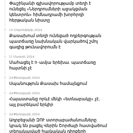
Փաշինյանի գլխավորությամբ տեղի է
ունեցել «Ներդրումների աջակցման
կենտրոն» հիմնադրամի խորհրդի
հերթական նիստը
16 Հոկտեմբերի, 2024
Քասախում տեղի ունեցած ողբերգության
պատճառը նախնական վարկածով շմոլ
գազից թունավորումն է
11 Մարտի, 2024
Մահացել է 9-ամյա երեխա. պատճառը
հայտնի չէ
24 Փետրվարի, 2024
Սպանություն Քասախ համայնքում
24 Փետրվարի, 2024
Հայաստանը որևէ մեկի «ետնաբակը» չէ,
այլ բարեկամ երկիր
24 Փետրվարի, 2024
Ադրբեջանի ԶՈՒ ստորաբաժանումները
կրակ են բացել Վերին Շորժայի հատվածում
տեղակայված հայկական դիրքերի