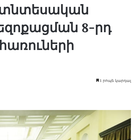
ի տնտեսական
եզոքացման 8-րդ
հառուների
1 րոպե կարդալ