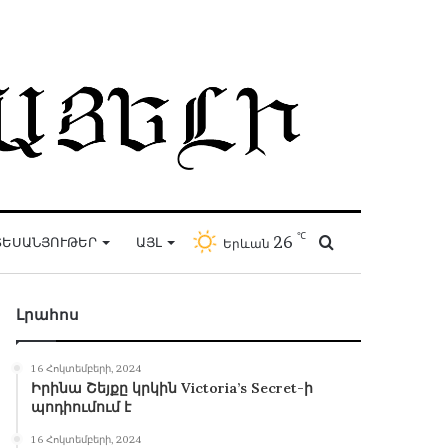
℃
26
Որոնել
ԵՍԱՆՅՈՒԹԵՐ
ԱՅԼ
Երևան
Լրահոս
16 Հոկտեմբերի, 2024
Իրինա Շեյքը կրկին Victoria’s Secret-ի
պոդիումում է
16 Հոկտեմբերի, 2024