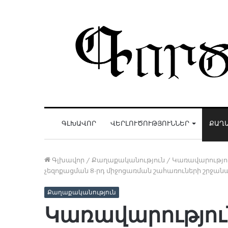
ԳԼԽԱՎՈՐ
ՎԵՐԼՈՒԾՈՒԹՅՈՒՆՆԵՐ
ՔԱՂ
Գլխավոր
/
Քաղաքականություն
/
Կառավարությու
չեզոքացման 8-րդ միջոցառման շահառուների շրջան
Քաղաքականություն
Կառավարություն