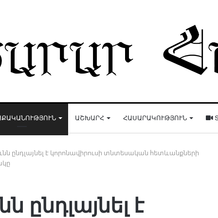
ԱՔԱԿԱՆՈՒԹՅՈՒՆ
ԱՇԽԱՐՀ
ՀԱՍԱՐԱԿՈՒԹՅՈՒՆ
Տ
նն ընդլայնել է կորոնավիրուսի տնտեսական հետևանքների
ակը
ն ընդլայնել է