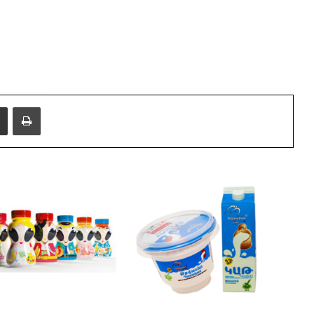
i
e
Share via Email
Print