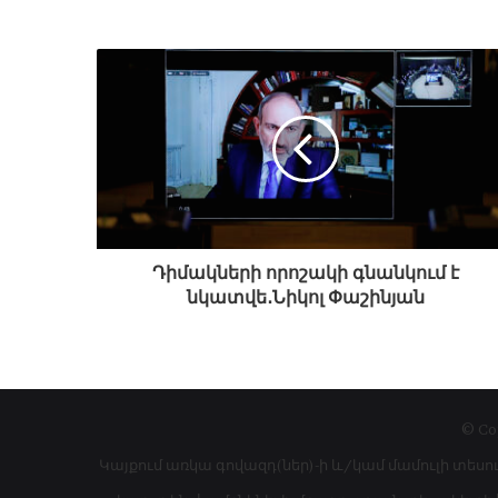
Դիմակների որոշակի գնանկում է
նկատվե․Նիկոլ Փաշինյան
© Co
Կայքում առկա գովազդ(ներ)-ի և/կամ մամուլի տեսո