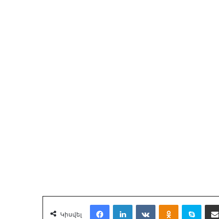
Facebook
LinkedIn
VKontakte
Odnoklassnik
Skyp
Կիսվել