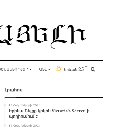
℃
25
Որոնել
ՏԵՍԱՆՅՈՒԹԵՐ
ԱՅԼ
Երևան
Լրահոս
16 Հոկտեմբերի, 2024
Իրինա Շեյքը կրկին Victoria’s Secret-ի
պոդիումում է
16 Հոկտեմբերի, 2024