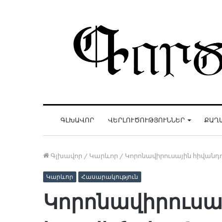
ԳԼԽԱՎՈՐ
ՎԵՐԼՈՒԾՈՒԹՅՈՒՆՆԵՐ
ՔԱՂ
Գլխավոր
/
Կարևոր
/
Կորոնավիրուսային հիվանդ
Կարևոր
Հասարակություն
Կորոնավիրուսա