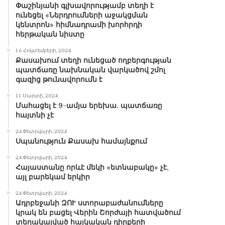
Փաշինյանի գլխավորությամբ տեղի է
ունեցել «Ներդրումների աջակցման
կենտրոն» հիմնադրամի խորհրդի
հերթական նիստը
16 Հոկտեմբերի, 2024
Քասախում տեղի ունեցած ողբերգության
պատճառը նախնական վարկածով շմոլ
գազից թունավորումն է
11 Մարտի, 2024
Մահացել է 9-ամյա երեխա. պատճառը
հայտնի չէ
24 Փետրվարի, 2024
Սպանություն Քասախ համայնքում
24 Փետրվարի, 2024
Հայաստանը որևէ մեկի «ետնաբակը» չէ,
այլ բարեկամ երկիր
24 Փետրվարի, 2024
Ադրբեջանի ԶՈՒ ստորաբաժանումները
կրակ են բացել Վերին Շորժայի հատվածում
տեղակայված հայկական դիրքերի