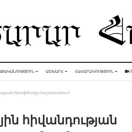
ԱՔԱԿԱՆՈՒԹՅՈՒՆ
ԱՇԽԱՐՀ
ՀԱՍԱՐԱԿՈՒԹՅՈՒՆ
ության իրավիճակը Հայաստանում
յին հիվանդության