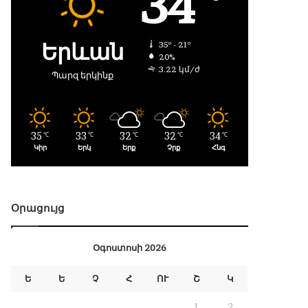
34
Երևան
35º - 21º
20%
3.22 կմ/ժ
Պարզ երկինք
35
33
32
32
34
℃
℃
℃
℃
℃
Կիր
Երկ
Երք
Չրք
Հնգ
Օրացույց
Օգոստոսի 2026
Ե
Ե
Չ
Հ
ՈՒ
Շ
Կ
1
2