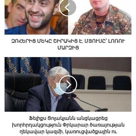
ԶՈՀԵՐԻՑ ՄԵԿԸ ՇԻՐԱԿԻՑ Է, ՄՅՈՒՍԸ՝ ԼՈՌՈՒ
ՄԱՐԶԻՑ
Ֆելիքս Ցոլակյանն անցկացրեց
խորհրդակցություն Փրկարար ծառայության
ղեկավար կազմի, կառուցվածքային ու