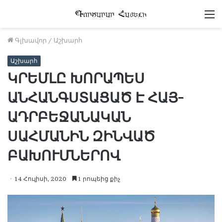
Մ
Գլխավոր
/
Աշխարհ
Աշխարհ
ԿՐԵՄԼԸ ԽՈՐԱՊԵՍ
ԱՆՀԱՆԳՍՏԱՑԱԾ Է ՀԱՅ-
ԱԴՐԲԵՋԱՆԱԿԱՆ
ՍԱՀՄԱՆԻՆ ԶԻՆՎԱԾ
ԲԱԽՈՒՄՆԵՐՈՎ
14 Հուլիսի, 2020
1 րոպեից քիչ