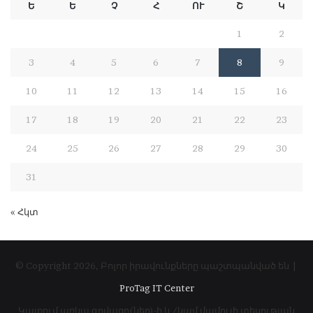
Ե
Ե
Չ
Հ
ՈՒ
Շ
Կ
1
2
3
4
5
6
7
8
9
10
11
12
13
14
15
16
17
18
19
20
21
22
23
24
25
26
27
28
29
30
31
« Հկտ
© Copyright 2026, Բոլոր իրավունքները պաշտպանված են |
ProTag IT Center
Կայքում առկա գովազդ(ներ)-ի և/կամ մամուլի տեսության