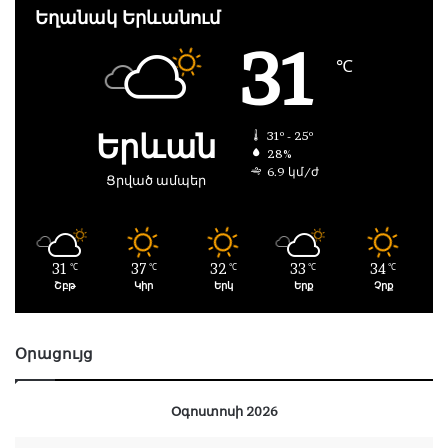
Եղանակ Երևանում
31
℃
Երևան
31º - 25º
28%
6.9 կմ/ժ
Ցրված ամպեր
31
37
32
33
34
℃
℃
℃
℃
℃
Շբթ
Կիր
Երկ
Երք
Չրք
Օրացույց
Օգոստոսի 2026