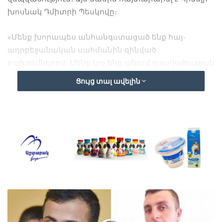
խոսնակ Դմիտրի Պեսկովը։
«Մենք խորապես անհանգստացած ենք հայ-
ադրբեջանական սահմանին զինված
բախումներով։ Մենք կոչ ենք անում զսպվածության
եւ հրադադարի ռեժիմի շրջանակում ստանձնած
Ցույց տալ ավելին
պարտավորությունների կատարման»,- ասել է
Պեսկովը։
Նա նաեւ հավելել է, որ Ռուսաստանը պատրաստ է
գործադրել միջնորդական ջանքեր կարգավորման
համար, որպես Մինսկի խմբի համանախագահ։
Պեսկովը նաեւ ասել է, որ Լավրովը
հեռախոսազրույցներ է ունեցել Երեւանում եւ
Բաքվում իր պաշտոնակիցների հետ եւ կրկին կոչ
են անում ցուցաբերել զսպվածություն։