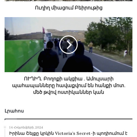
Ստուգայցերի ընթացքում դիտարկվում է
Ուղիղ միացում Բեիրութից
համավարակի տարածումը կանխելու նպատակով
պարետի սահմանված անվտանգության
կանոնների պահպանումը։ Տվյալ դեպքում
ուշադրության են առնվում հյուրանոցային
համալիրների ողջ տարածքում ընդհանուր
սանիտարահամաճարակային անվտանգության
կանոնների և հիգիենիկ նորմերի պահպանումը,
սահմանված կանոնների կիրառման համար
անհրաժեշտ պարագաների, նյութերի ու
ՈՒՂԻՂ. Բողոքի ակցիա . Ամուլսարի
հարմարությունների առկայությունը, ինչպես նաև
պահապանները հավաքվում են հանքի մոտ.
ախտահանման, աշխատողների առողջական
մեծ թվով ոստիկաններ կան
վիճակի մասին գրանցումների վարման
գործընթացը։
Լրահոս
Դիտարկվում է այցելուների շրջանում անվտանգ
16 Հոկտեմբերի, 2024
վարվելականոնների և
Իրինա Շեյքը կրկին Victoria’s Secret-ի պոդիումում է