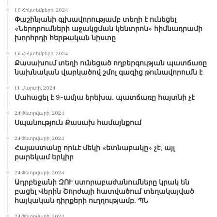
սանիտարահամաճարակային անվտանգության
16 Հոկտեմբերի, 2024
նորմերի վերաբերյալ իրազեկման ընթացքը,
Փաշինյանի գլխավորությամբ տեղի է ունեցել
ներառյալ՝ տեսանելի վայրերում պաստառներ
«Ներդրումների աջակցման կենտրոն» հիմնադրամի
խորհրդի հերթական նիստը
փակցված լինելը։ Տեսչական մարմինը հորդորում է
խստագույնս կատարել անվտանգության բոլոր
16 Հոկտեմբերի, 2024
Քասախում տեղի ունեցած ողբերգության պատճառը
նախնական վարկածով շմոլ գազից թունավորումն է
կանոնները, որոնց համակցված պահպանման
դեպքում միայն հնարավոր կլինի ապահովել
11 Մարտի, 2024
Մահացել է 9-ամյա երեխա. պատճառը հայտնի չէ
համավարակի տարածման կասեցումը։
24 Փետրվարի, 2024
Սպանություն Քասախ համայնքում
24 Փետրվարի, 2024
Հայաստանը որևէ մեկի «ետնաբակը» չէ, այլ
բարեկամ երկիր
24 Փետրվարի, 2024
Ադրբեջանի ԶՈՒ ստորաբաժանումները կրակ են
բացել Վերին Շորժայի հատվածում տեղակայված
հայկական դիրքերի ուղղությամբ. ՊՆ
24 Փետրվարի, 2024