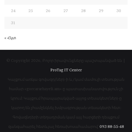
24
25
26
27
28
29
30
31
« Հկտ
© Copyright 2026, Բոլոր իրավունքները պաշտպանված են |
ProTag IT Center
Կայքում առկա գովազդ(ներ)-ի և/կամ մամուլի տեսության
համար «gorcararhayeli.am»-ը պատասխանատվություն չի
կրում: Կայքում հրապարակված այլոց տեսակետ(ներ)-ը
կարող են չհամընկնել խմբագրության տեսակետի հետ:
Գովազնդերի տեղադրման կամ այլ հարցերի դեպքում
զանգահարել հետևյալ հեռախոսահամարով՝
093 88-55-48