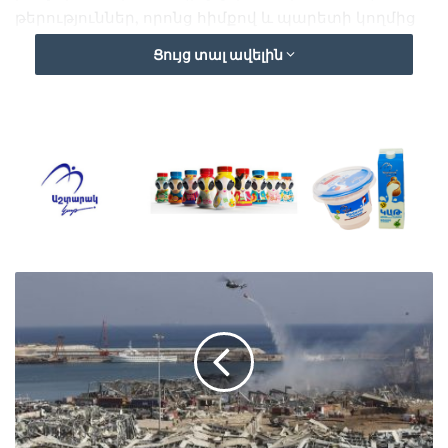
թերություններ, որոնց հիմքով և պարետի կողմից
24-ժամյա կասեցման որոշումներ էին կայացվել։
Ցույց տալ ավելին
Այսօր արձանագրված խախտումները ևս
կներկայացվեն պարետին։
Հանրապետության մի շարք քաղաքներում
զուգահեռ տարվող դիտարկումներն առանձնակի
խախտումներ չեն արձանագրել այլ հանգստյան
տներում։ Հիմնական թերությունները եղել են
տեղում շտկման ենթակա, ինչի վերաբերյալ և
տնտեսավարողներին տրվել է խորհրդատվություն
և դրանք վերացնելու ցուցում։
ԱԱՏՄ մասնագետներն այսօր դիտարկումներ են
անցկացրել նաև երևանում գործող մի շարք խոշոր
հյուրանոցներում։