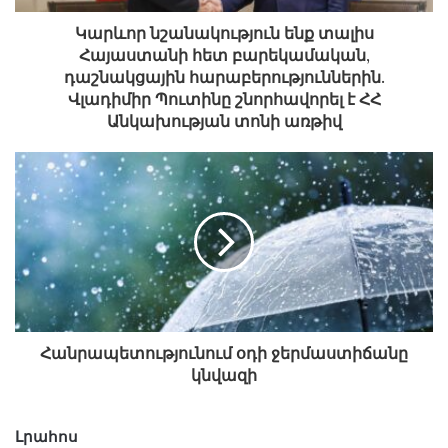
հարաբերություններ աշխարհի բոլոր երկրների
Կարևոր նշանակություն ենք տալիս
հետ։ Բայց դա ապագա չի ունենա, եթե պետք է
Հայաստանի հետ բարեկամական,
արվի իրական գործընկերների հետ
դաշնակցային հարաբերություններին.
հարաբերությունների վատթարացման հաշվին։
Վլադիմիր Պուտինը շնորհավորել է ՀՀ
Անկախության տոնի առթիվ
Արթուր Ասատրյանը կոչ է անում լինել խոհեմ,
համախմբվել և յուրաքանչյուր քայլ անելիս ամեն
ինչից վեր դասել Հայրենիքի շահը։
Հանրապետությունում օդի ջերմաստիճանը
կնվազի
Լրահոս