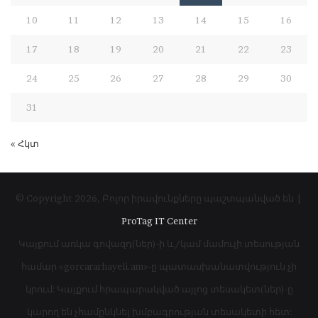
10
11
12
13
14
15
16
17
18
19
20
21
22
23
24
25
26
27
28
29
30
31
« Հկտ
© Copyright 2026, Բոլոր իրավունքները պաշտպանված են |
ProTag IT Center
Կայքում առկա գովազդ(ներ)-ի և/կամ մամուլի տեսության
համար «gorcararhayeli.am»-ը պատասխանատվություն չի
կրում: Կայքում հրապարակված այլոց տեսակետ(ներ)-ը
կարող են չհամընկնել խմբագրության տեսակետի հետ: