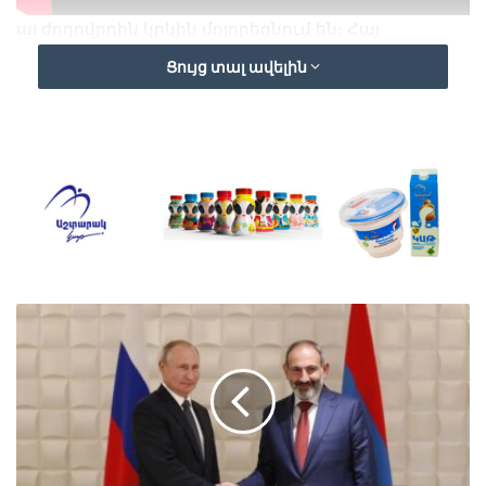
այ ժողովրդին կրկին մոլորեցնում են։ Հայ
ժողովրդին կրկին տանում են մի ճանապարհով,
Ցույց տալ ավելին
որը կարող է վերջ դնել մեր Հայրենիքի գոյությանը։
Հայաստանի և Ռուսաստանի բարեկամության մեջ
սեպ խրելը անհեռանկար ու ազգակործան
հետևանքներ կարող է ունենալ։
Հայ խաչակիրների ազատագրական շարժման
առաջնորդ Արթուր Ասատրյանը խոսում է այն
մարդկանց մասին, ովքեր տարիներով փափագել
են կտրել Հայաստանն ու Ռուսաստանն իրար
կապող բազմադարյա հազարավոր թելերը։ Այդ
աքլորները որսացել են հարմար պահը և անցել են
գործի։
Հայ խաչակիրները կողմնակից են, որ մեր
ժողովուրդը զարգացնի բազմաշերտ