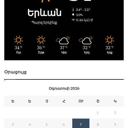
Երևան
34º - 22º
20%
0.46 կմ/ժ
Պարզ երկինք
34
36
37
32
32
℃
℃
℃
℃
℃
Ուր
Շբթ
Կիր
Երկ
Երք
Օրացույց
Օգոստոսի 2026
Ե
Ե
Չ
Հ
ՈՒ
Շ
Կ
1
2
3
4
5
6
7
8
9