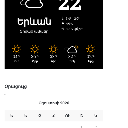
22
Երևան
34º - 20º
49%
3.58 կմ/ժ
Ցրված ամպեր
34
36
38
32
32
℃
℃
℃
℃
℃
Ուր
Շբթ
Կիր
Երկ
Երք
Օրացույց
Օգոստոսի 2026
Ե
Ե
Չ
Հ
ՈՒ
Շ
Կ
1
2