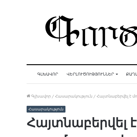
ԳԼԽԱՎՈՐ
ՎԵՐԼՈՒԾՈՒԹՅՈՒՆՆԵՐ
ՔԱՂ
Գլխավոր
/
Հասարակություն
/
Հայտնաբերվել է մ
Հասարակություն
Հայտնաբերվել 