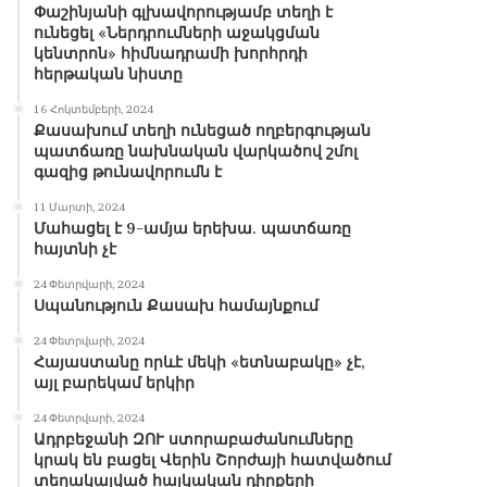
Փաշինյանի գլխավորությամբ տեղի է
ունեցել «Ներդրումների աջակցման
կենտրոն» հիմնադրամի խորհրդի
հերթական նիստը
16 Հոկտեմբերի, 2024
Քասախում տեղի ունեցած ողբերգության
պատճառը նախնական վարկածով շմոլ
գազից թունավորումն է
11 Մարտի, 2024
Մահացել է 9-ամյա երեխա. պատճառը
հայտնի չէ
24 Փետրվարի, 2024
Սպանություն Քասախ համայնքում
24 Փետրվարի, 2024
Հայաստանը որևէ մեկի «ետնաբակը» չէ,
այլ բարեկամ երկիր
24 Փետրվարի, 2024
Ադրբեջանի ԶՈՒ ստորաբաժանումները
կրակ են բացել Վերին Շորժայի հատվածում
տեղակայված հայկական դիրքերի