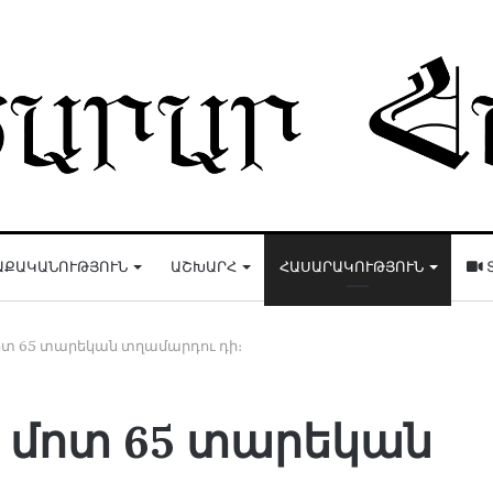
ԱՔԱԿԱՆՈՒԹՅՈՒՆ
ԱՇԽԱՐՀ
ՀԱՍԱՐԱԿՈՒԹՅՈՒՆ
ոտ 65 տարեկան տղամարդու դի։
է մոտ 65 տարեկան