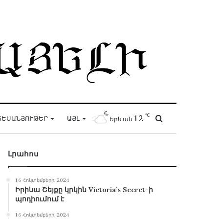
℃
12
Որոնել
ՏԵՍԱՆՅՈՒԹԵՐ
ԱՅԼ
Երևան
Լրահոս
16 Հոկտեմբերի, 2024
Իրինա Շեյքը կրկին Victoria’s Secret-ի
պոդիումում է
16 Հոկտեմբերի, 2024