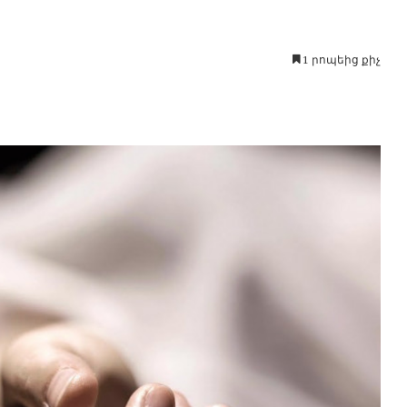
1 րոպեից քիչ