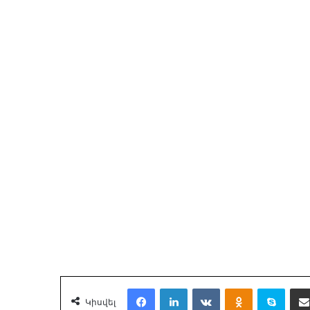
Facebook
LinkedIn
VKontakte
Odnoklassnik
Skyp
Կիսվել