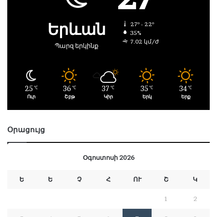
Երևան
27º - 22º
35%
7.02 կմ/ժ
Պարզ երկինք
25
36
37
35
34
℃
℃
℃
℃
℃
Ուր
Շբթ
Կիր
Երկ
Երք
Օրացույց
Օգոստոսի 2026
Ե
Ե
Չ
Հ
ՈՒ
Շ
Կ
1
2