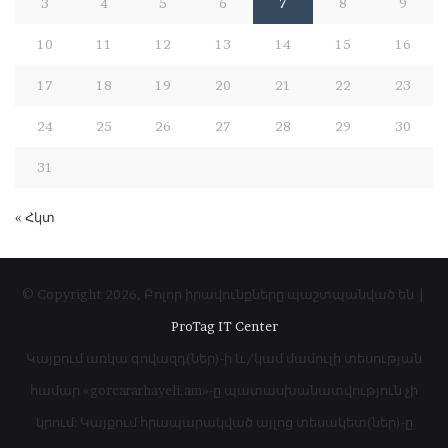
3
4
5
6
7
8
9
10
11
12
13
14
15
16
17
18
19
20
21
22
23
24
25
26
27
28
29
30
31
« Հկտ
© Copyright 2026, Բոլոր իրավունքները պաշտպանված են |
ProTag IT Center
Կայքում առկա գովազդ(ներ)-ի և/կամ մամուլի տեսության
համար «gorcararhayeli.am»-ը պատասխանատվություն չի
կրում: Կայքում հրապարակված այլոց տեսակետ(ներ)-ը