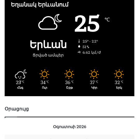
Եղանակ Երևանում
25
℃
Երևան
25º - 22º
51%
6.62 կմ/ժ
Ցրված ամպեր
23
34
36
37
32
℃
℃
℃
℃
℃
Հնգ
Ուր
Շբթ
Կիր
Երկ
Օրացույց
Օգոստոսի 2026