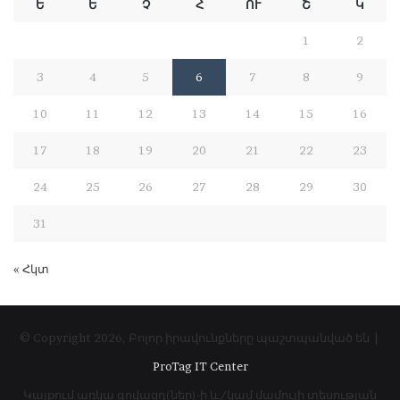
Ե
Ե
Չ
Հ
ՈՒ
Շ
Կ
1
2
3
4
5
6
7
8
9
10
11
12
13
14
15
16
17
18
19
20
21
22
23
24
25
26
27
28
29
30
31
« Հկտ
© Copyright 2026, Բոլոր իրավունքները պաշտպանված են |
ProTag IT Center
Կայքում առկա գովազդ(ներ)-ի և/կամ մամուլի տեսության