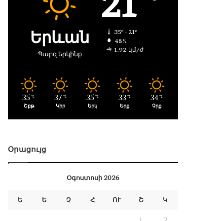
21
Երևան
35º - 21º
48%
1.92 կմ/ժ
Պարզ երկինք
35
37
35
33
34
℃
℃
℃
℃
℃
Շբթ
Կիր
Երկ
Երք
Չրք
Օրացույց
Օգոստոսի 2026
Ե
Ե
Չ
Հ
ՈՒ
Շ
Կ
1
2