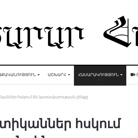
ԱՔԱԿԱՆՈՒԹՅՈՒՆ
ԱՇԽԱՐՀ
ՀԱՍԱՐԱԿՈՒԹՅՈՒՆ
կաններ հսկում են կառավարության շենքը
ստիկաններ հսկում