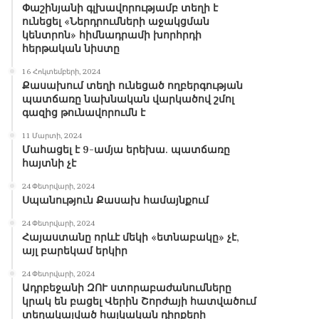
Փաշինյանի գլխավորությամբ տեղի է
ունեցել «Ներդրումների աջակցման
կենտրոն» հիմնադրամի խորհրդի
հերթական նիստը
16 Հոկտեմբերի, 2024
Քասախում տեղի ունեցած ողբերգության
պատճառը նախնական վարկածով շմոլ
գազից թունավորումն է
11 Մարտի, 2024
Մահացել է 9-ամյա երեխա. պատճառը
հայտնի չէ
24 Փետրվարի, 2024
Սպանություն Քասախ համայնքում
24 Փետրվարի, 2024
Հայաստանը որևէ մեկի «ետնաբակը» չէ,
այլ բարեկամ երկիր
24 Փետրվարի, 2024
Ադրբեջանի ԶՈՒ ստորաբաժանումները
կրակ են բացել Վերին Շորժայի հատվածում
տեղակայված հայկական դիրքերի