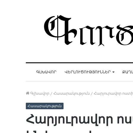
ԳԼԽԱՎՈՐ
ՎԵՐԼՈՒԾՈՒԹՅՈՒՆՆԵՐ
ՔԱՂ
Գլխավոր
/
Հասարակություն
/
Հարյուրավոր ոստի
Հասարակություն
Հարյուրավոր ո