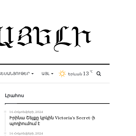
℃
13
Որոնել
ՏԵՍԱՆՅՈՒԹԵՐ
ԱՅԼ
Երևան
Լրահոս
16 Հոկտեմբերի, 2024
Իրինա Շեյքը կրկին Victoria’s Secret-ի
պոդիումում է
16 Հոկտեմբերի, 2024