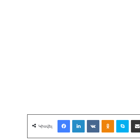
Facebook
LinkedIn
VKontakte
Odnoklassnik
Skyp
Կիսվել