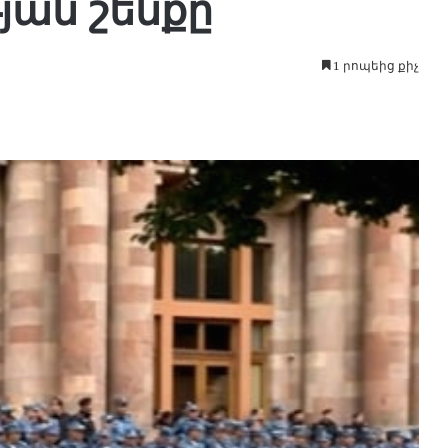
յան շենքը
1 րոպեից քիչ