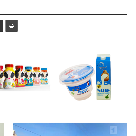
i
e
Share via Email
Print