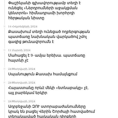
Փաշինյանի գլխավորությամբ տեղի է
ունեցել «Ներդրումների աջակցման
կենտրոն» հիմնադրամի խորհրդի
հերթական նիստը
16 Հոկտեմբերի, 2024
Քասախում տեղի ունեցած ողբերգության
պատճառը նախնական վարկածով շմոլ
գազից թունավորումն է
11 Մարտի, 2024
Մահացել է 9-ամյա երեխա. պատճառը
հայտնի չէ
24 Փետրվարի, 2024
Սպանություն Քասախ համայնքում
24 Փետրվարի, 2024
Հայաստանը որևէ մեկի «ետնաբակը» չէ,
այլ բարեկամ երկիր
24 Փետրվարի, 2024
Ադրբեջանի ԶՈՒ ստորաբաժանումները
կրակ են բացել Վերին Շորժայի հատվածում
տեղակայված հայկական դիրքերի