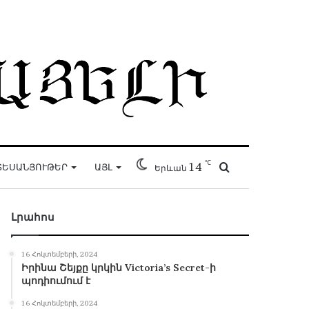
℃
14
Որոնել
ՏԵՍԱՆՅՈՒԹԵՐ
ԱՅԼ
Երևան
Լրահոս
16 Հոկտեմբերի, 2024
Իրինա Շեյքը կրկին Victoria’s Secret-ի
պոդիումում է
16 Հոկտեմբերի, 2024