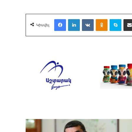
Facebook
LinkedIn
VKontakte
Odnoklassnik
Skyp
Կիսվել