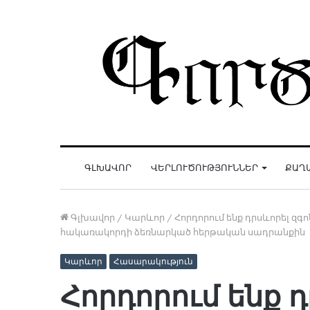
ԳԼԽԱՎՈՐ
ՎԵՐԼՈՒԾՈՒԹՅՈՒՆՆԵՐ
ՔԱՂ
Գլխավոր
/
Կարևոր
/
Հորդորում ենք դրսևորել զ
հակառակորդի ձեռնարկած հերթական սադրանքին
Կարևոր
Հասարակություն
Հորդորում ենք 