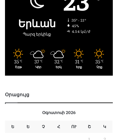
23
Երևան
35º - 21º
45%
4.54 կմ/ժ
Պարզ երկինք
35
37
32
31
35
℃
℃
℃
℃
℃
Շբթ
Կիր
Երկ
Երք
Չրք
Օրացույց
Օգոստոսի 2026
Ե
Ե
Չ
Հ
ՈՒ
Շ
Կ
1
2