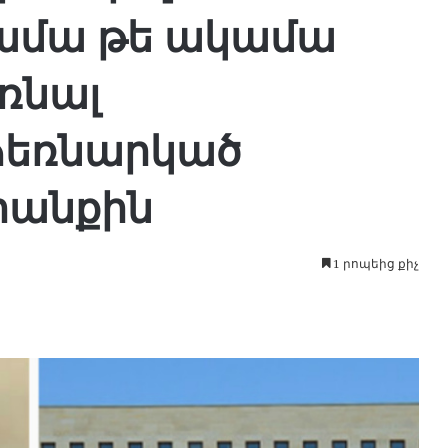
 կամա թե ակամա
ռնալ
ձեռնարկած
րանքին
1 րոպեից քիչ