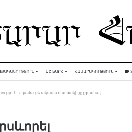
ԱՔԱԿԱՆՈՒԹՅՈՒՆ
ԱՇԽԱՐՀ
ՀԱՍԱՐԱԿՈՒԹՅՈՒՆ
գոնություն և կամա թե ակամա մասնակիցը չդառնալ
դրսևորել