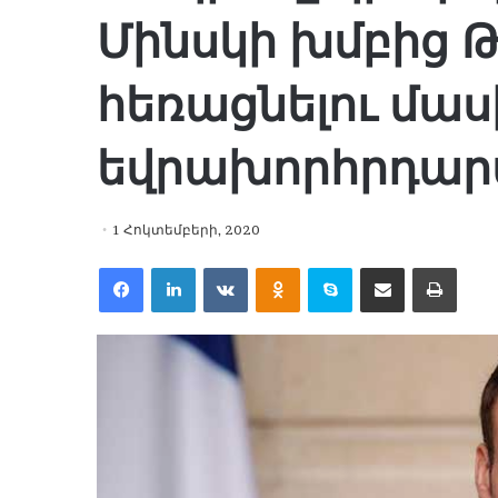
Մինսկի խմբից Թ
հեռացնելու մաս
եվրախորհրդա
1 Հոկտեմբերի, 2020
Facebook
LinkedIn
VKontakte
Odnoklassniki
Skype
Share via Email
Print