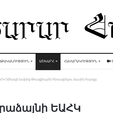
ԱՔԱԿԱՆՈՒԹՅՈՒՆ
ԱՇԽԱՐՀ
ՀԱՍԱՐԱԿՈՒԹՅՈՒՆ
Կ Մինսկի խմբից Թուրքիային հեռացնելու մասին հարցը.
րաձայնի ԵԱՀԿ