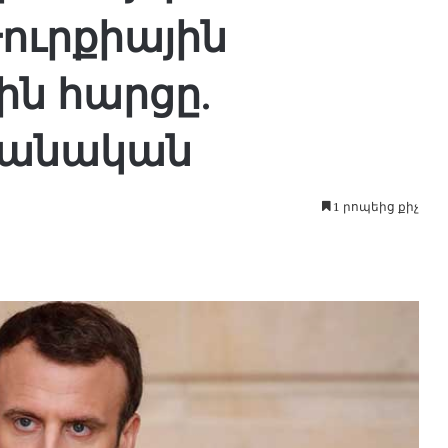
ուրքիային
ին հարցը.
րանական
1 րոպեից քիչ