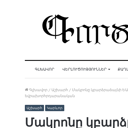
ԳԼԽԱՎՈՐ
ՎԵՐԼՈՒԾՈՒԹՅՈՒՆՆԵՐ
ՔԱՂ
Գլխավոր
/
Աշխարհ
/
Մակրոնը կբարձրաձայնի ԵԱՀ
եվրախորհրդարանական
Աշխարհ
Կարևոր
Մակրոնը կբարձ