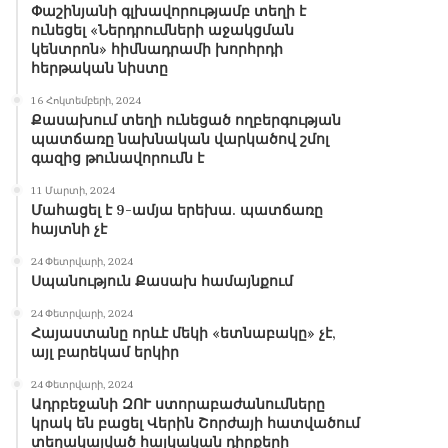
Փաշինյանի գլխավորությամբ տեղի է
ունեցել «Ներդրումների աջակցման
կենտրոն» հիմնադրամի խորհրդի
հերթական նիստը
16 Հոկտեմբերի, 2024
Քասախում տեղի ունեցած ողբերգության
պատճառը նախնական վարկածով շմոլ
գազից թունավորումն է
11 Մարտի, 2024
Մահացել է 9-ամյա երեխա. պատճառը
հայտնի չէ
24 Փետրվարի, 2024
Սպանություն Քասախ համայնքում
24 Փետրվարի, 2024
Հայաստանը որևէ մեկի «ետնաբակը» չէ,
այլ բարեկամ երկիր
24 Փետրվարի, 2024
Ադրբեջանի ԶՈՒ ստորաբաժանումները
կրակ են բացել Վերին Շորժայի հատվածում
տեղակայված հայկական դիրքերի