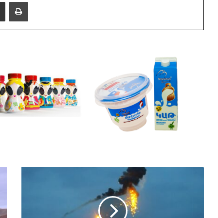
i
e
Share via Email
Print