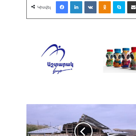
Facebook
LinkedIn
VKontakte
Odnoklassnik
Skyp
Կիսվել