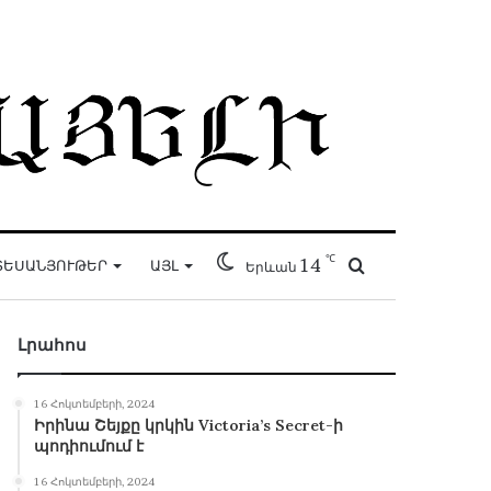
℃
14
Որոնել
ՏԵՍԱՆՅՈՒԹԵՐ
ԱՅԼ
Երևան
Լրահոս
16 Հոկտեմբերի, 2024
Իրինա Շեյքը կրկին Victoria’s Secret-ի
պոդիումում է
16 Հոկտեմբերի, 2024