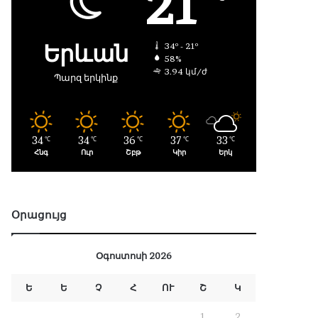
21
Երևան
34º - 21º
58%
3.94 կմ/ժ
Պարզ երկինք
34
34
36
37
33
℃
℃
℃
℃
℃
Հնգ
Ուր
Շբթ
Կիր
Երկ
Օրացույց
Օգոստոսի 2026
Ե
Ե
Չ
Հ
ՈՒ
Շ
Կ
1
2