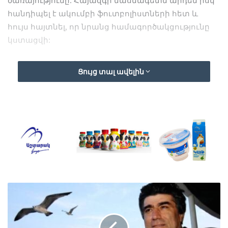
ծառայությունը: Հայազգի մասնագետն արդեն իսկ
հանդիպել է ակումբի ֆուտբոլիստների հետ և
հույս հայտնել, որ նրանց համագործակցությունը
կստացվի:
Մինասյանը մարզչական կարիերան սկսել է 2004
Ցույց տալ ավելին
թվականին՝ Հայաստանի երիտասարդական
հավաքականում, այնուհետ «Փյունիկ»-ում,
«Արարատ-Արմենիա»-ում և Հայաստանի ազգային
հավաքականում: Մինասյանի գլխավորությամբ
«Արարատ-Արմենիան» անցկացրել է 69 խաղ, տոնել
41 հաղթանակ, գրանցել 14 ոչ-ոքի և կրել 14
պարտություն:
Նա եղել է նաև ղազախական «Տոբոլ»-ը մարզիչը:
Ղազախական թիմի ղեկը նա ստանձնել է 2014
թվականի ապրիլին, իսկ 2015 թվականին հեռացվել
է զբաղեցրած պաշտոնից: