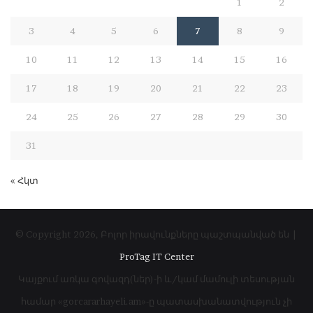
1
2
3
4
5
6
7
8
9
10
11
12
13
14
15
16
17
18
19
20
21
22
23
24
25
26
27
28
29
30
31
« Հկտ
© Copyright 2026, Բոլոր իրավունքները պաշտպանված են |
ProTag IT Center
Կայքում առկա գովազդ(ներ)-ի և/կամ մամուլի տեսության
համար «gorcararhayeli.am»-ը պատասխանատվություն չի