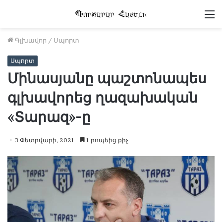
Մ
Գլխավոր
/
Սպորտ
Սպորտ
Մինասյանը պաշտոնապես
գլխավորեց ղազախական
«Տարազ»-ը
3 Փետրվարի, 2021
1 րոպեից քիչ