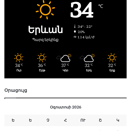
34
℃
Երևան
34º - 22º
20%
1.14 կմ/ժ
Պարզ երկինք
34
36
37
32
32
℃
℃
℃
℃
℃
Ուր
Շբթ
Կիր
Երկ
Երք
Օրացույց
Օգոստոսի 2026
Ե
Ե
Չ
Հ
ՈՒ
Շ
Կ