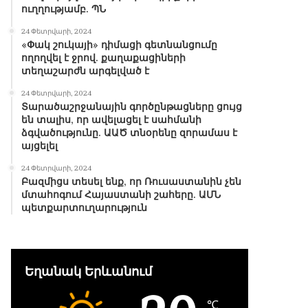
ուղղությամբ. ՊՆ
24 Փետրվարի, 2024
«Փակ շուկայի» դիմացի գետնանցումը
ողողվել է ջրով. քաղաքացիների
տեղաշարժն արգելված է
24 Փետրվարի, 2024
Տարածաշրջանային գործընթացները ցույց
են տալիս, որ ավելացել է սահմանի
ձգվածությունը. ԱԱԾ տնօրենը զորամաս է
այցելել
24 Փետրվարի, 2024
Բազմիցս տեսել ենք, որ Ռուսաստանին չեն
մտահոգում Հայաստանի շահերը. ԱՄՆ
պետքարտուղարություն
Եղանակ Երևանում
℃