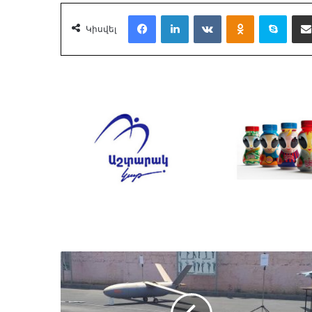
Facebook
LinkedIn
VKontakte
Odnoklassnik
Skyp
Կիսվել