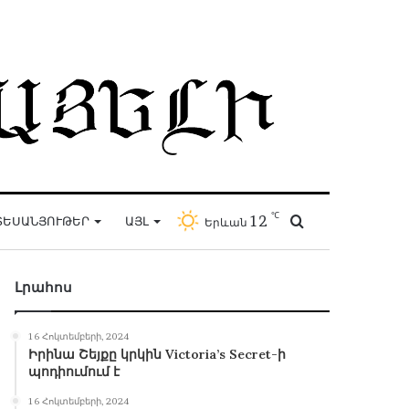
℃
12
Որոնել
ՏԵՍԱՆՅՈՒԹԵՐ
ԱՅԼ
Երևան
Լրահոս
16 Հոկտեմբերի, 2024
Իրինա Շեյքը կրկին Victoria’s Secret-ի
պոդիումում է
16 Հոկտեմբերի, 2024