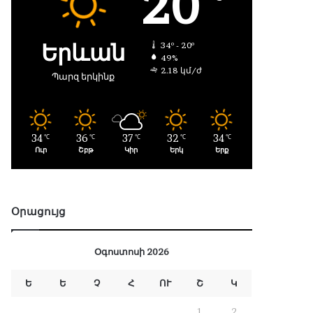
20
Երևան
34º - 20º
49%
2.18 կմ/ժ
Պարզ երկինք
34
36
37
32
34
℃
℃
℃
℃
℃
Ուր
Շբթ
Կիր
Երկ
Երք
Օրացույց
Օգոստոսի 2026
Ե
Ե
Չ
Հ
ՈՒ
Շ
Կ
1
2