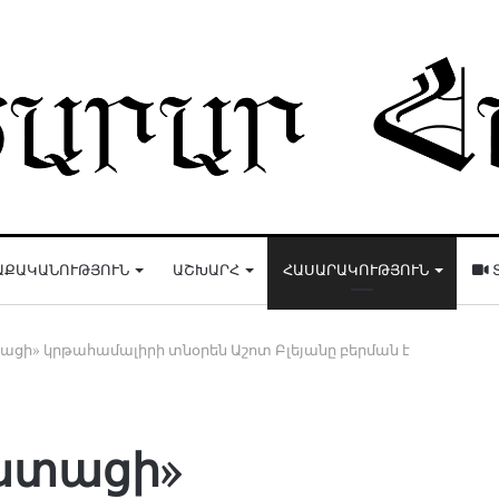
ԱՔԱԿԱՆՈՒԹՅՈՒՆ
ԱՇԽԱՐՀ
ՀԱՍԱՐԱԿՈՒԹՅՈՒՆ
ցի» կրթահամալիրի տնօրեն Աշոտ Բլեյանը բերման է
ստացի»