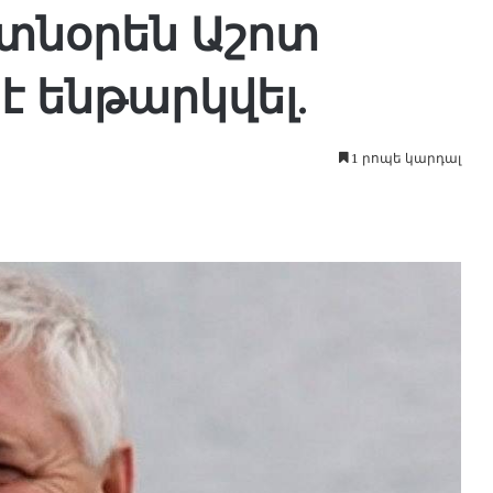
տնօրեն Աշոտ
է ենթարկվել.
1 րոպե կարդալ