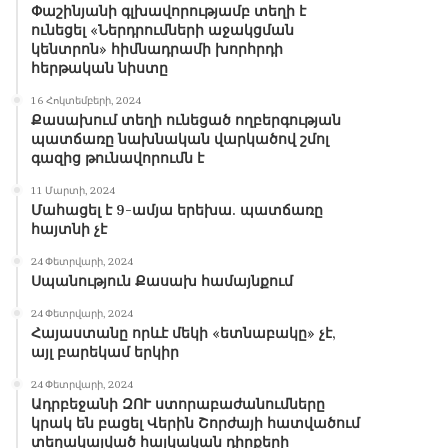
Փաշինյանի գլխավորությամբ տեղի է
ունեցել «Ներդրումների աջակցման
կենտրոն» հիմնադրամի խորհրդի
հերթական նիստը
16 Հոկտեմբերի, 2024
Քասախում տեղի ունեցած ողբերգության
պատճառը նախնական վարկածով շմոլ
գազից թունավորումն է
11 Մարտի, 2024
Մահացել է 9-ամյա երեխա. պատճառը
հայտնի չէ
24 Փետրվարի, 2024
Սպանություն Քասախ համայնքում
24 Փետրվարի, 2024
Հայաստանը որևէ մեկի «ետնաբակը» չէ,
այլ բարեկամ երկիր
24 Փետրվարի, 2024
Ադրբեջանի ԶՈՒ ստորաբաժանումները
կրակ են բացել Վերին Շորժայի հատվածում
տեղակայված հայկական դիրքերի