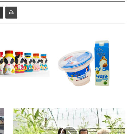
i
e
Share via Email
Print