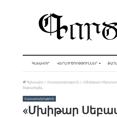
ԳԼԽԱՎՈՐ
ՎԵՐԼՈՒԾՈՒԹՅՈՒՆՆԵՐ
ՔԱՂ
Գլխավոր
/
Հասարակություն
/
«Մխիթար Սեբաստա
ենթարկվել.
Հասարակություն
«Մխիթար Սեբա