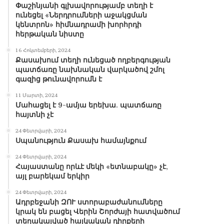
Փաշինյանի գլխավորությամբ տեղի է
ունեցել «Ներդրումների աջակցման
կենտրոն» հիմնադրամի խորհրդի
հերթական նիստը
16 Հոկտեմբերի, 2024
Քասախում տեղի ունեցած ողբերգության
պատճառը նախնական վարկածով շմոլ
գազից թունավորումն է
11 Մարտի, 2024
Մահացել է 9-ամյա երեխա. պատճառը
հայտնի չէ
24 Փետրվարի, 2024
Սպանություն Քասախ համայնքում
24 Փետրվարի, 2024
Հայաստանը որևէ մեկի «ետնաբակը» չէ,
այլ բարեկամ երկիր
24 Փետրվարի, 2024
Ադրբեջանի ԶՈՒ ստորաբաժանումները
կրակ են բացել Վերին Շորժայի հատվածում
տեղակայված հայկական դիրքերի