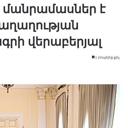
ն մանրամասներ է
Խաղաղության
գրի վերաբերյալ
1 րոպեից քիչ