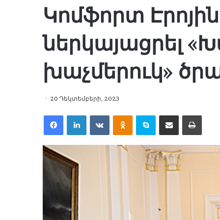
Կոմֆորտ Էրոյի
ներկայացրել «
խաչմերուկ» ծրա
20 Դեկտեմբերի, 2023
Facebook
LinkedIn
VKontakte
Odnoklassniki
Skype
Share via Email
Print