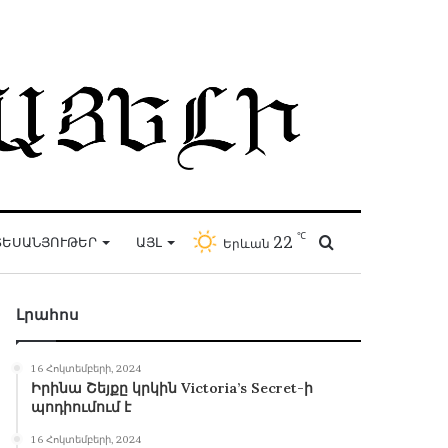
℃
22
Որոնել
ԵՍԱՆՅՈՒԹԵՐ
ԱՅԼ
Երևան
Լրահոս
16 Հոկտեմբերի, 2024
Իրինա Շեյքը կրկին Victoria’s Secret-ի
պոդիումում է
16 Հոկտեմբերի, 2024