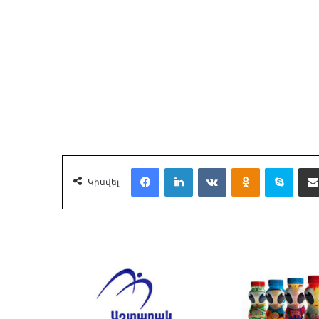
Facebook
LinkedIn
VKontakte
Odnoklassnik
Skyp
Կիսվել