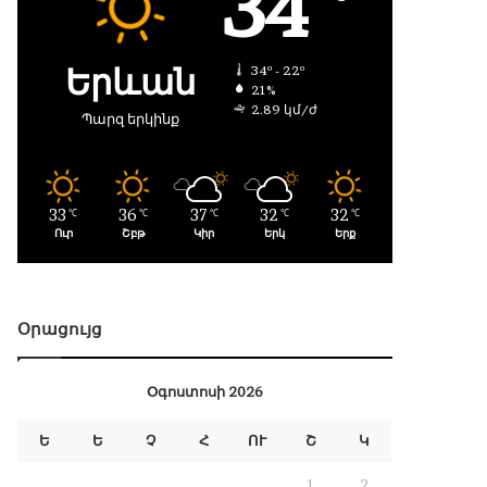
34
Երևան
34º - 22º
21%
2.89 կմ/ժ
Պարզ երկինք
33
36
37
32
32
℃
℃
℃
℃
℃
Ուր
Շբթ
Կիր
Երկ
Երք
Օրացույց
Օգոստոսի 2026
Ե
Ե
Չ
Հ
ՈՒ
Շ
Կ
1
2