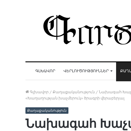
ԳԼԽԱՎՈՐ
ՎԵՐԼՈՒԾՈՒԹՅՈՒՆՆԵՐ
ՔԱՂ
Գլխավոր
/
Քաղաքականություն
/
Նախագահ Խաչատ
«Խաղաղության խաչմերուկ» ծրագրի վերաբերյալ
Քաղաքականություն
Նախագահ Խաչ