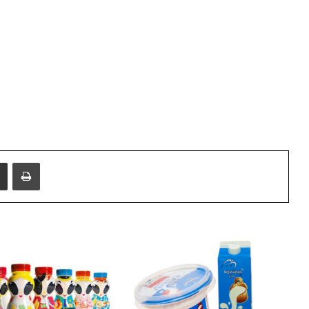
i
e
Share via Email
Print