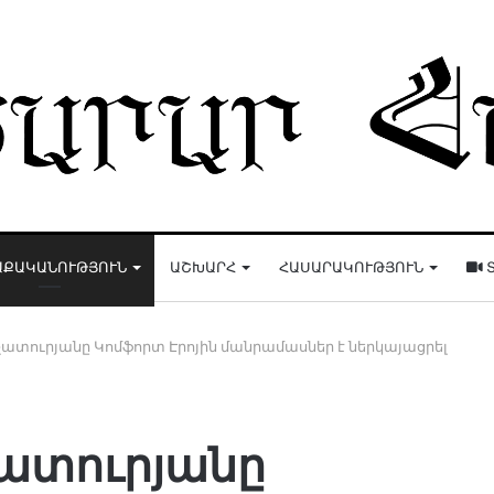
ԱՔԱԿԱՆՈՒԹՅՈՒՆ
ԱՇԽԱՐՀ
ՀԱՍԱՐԱԿՈՒԹՅՈՒՆ
Տ
ուրյանը Կոմֆորտ Էրոյին մանրամասներ է ներկայացրել
ատուրյանը