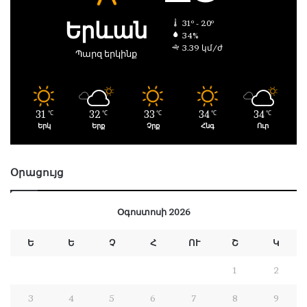
Երևան
31º - 20º
34%
3.39 կմ/ժ
Պարզ երկինք
31
32
33
34
34
℃
℃
℃
℃
℃
Երկ
Երք
Չրք
Հնգ
Ուր
Օրացույց
Օգոստոսի 2026
Ե
Ե
Չ
Հ
ՈՒ
Շ
Կ
1
2
3
4
5
6
7
8
9