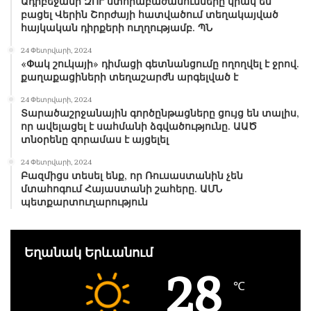
Ադրբեջանի ԶՈՒ ստորաբաժանումները կրակ են
բացել Վերին Շորժայի հատվածում տեղակայված
հայկական դիրքերի ուղղությամբ. ՊՆ
24 Փետրվարի, 2024
«Փակ շուկայի» դիմացի գետնանցումը ողողվել է ջրով.
քաղաքացիների տեղաշարժն արգելված է
24 Փետրվարի, 2024
Տարածաշրջանային գործընթացները ցույց են տալիս,
որ ավելացել է սահմանի ձգվածությունը. ԱԱԾ
տնօրենը զորամաս է այցելել
24 Փետրվարի, 2024
Բազմիցս տեսել ենք, որ Ռուսաստանին չեն
մտահոգում Հայաստանի շահերը. ԱՄՆ
պետքարտուղարություն
Եղանակ Երևանում
28
℃