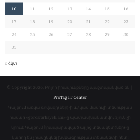
10
11
12
13
14
15
16
17
18
19
20
21
22
23
24
25
26
27
28
29
30
31
« Հկտ
© Copyright 2026, Բոլոր իրավունքները պաշտպանված են |
ProTag IT Center
Կայքում առկա գովազդ(ներ)-ի և/կամ մամուլի տեսության
համար «gorcararhayeli.am»-ը պատասխանատվություն չի
կրում: Կայքում հրապարակված այլոց տեսակետ(ներ)-ը
կարող են չհամընկնել խմբագրության տեսակետի հետ: