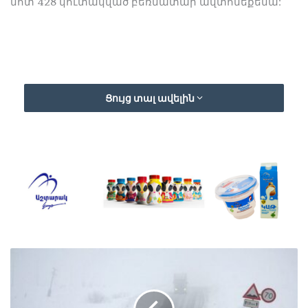
մոտ 428 կուտակված բեռնատար ավտոմեքենա:
Ցույց տալ ավելին