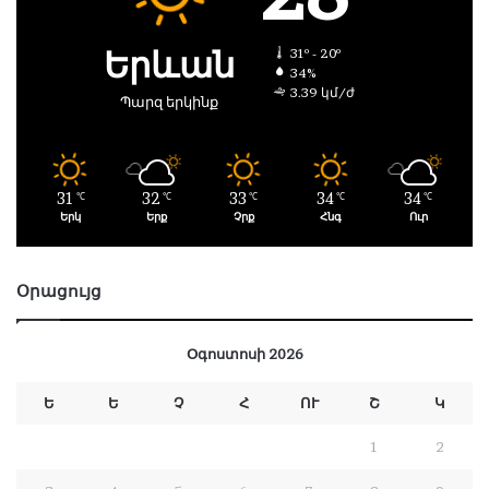
Երևան
31º - 20º
34%
3.39 կմ/ժ
Պարզ երկինք
31
32
33
34
34
℃
℃
℃
℃
℃
Երկ
Երք
Չրք
Հնգ
Ուր
Օրացույց
Օգոստոսի 2026
Ե
Ե
Չ
Հ
ՈՒ
Շ
Կ
1
2