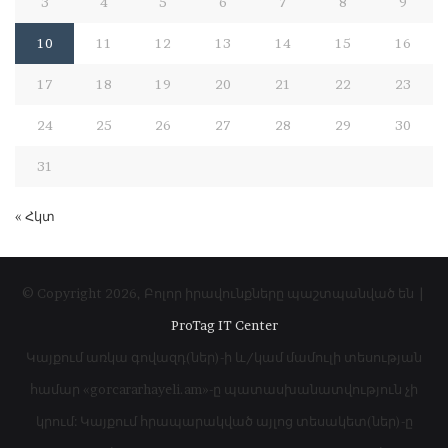
3
4
5
6
7
8
9
10
11
12
13
14
15
16
17
18
19
20
21
22
23
24
25
26
27
28
29
30
31
« Հկտ
© Copyright 2026, Բոլոր իրավունքները պաշտպանված են |
ProTag IT Center
Կայքում առկա գովազդ(ներ)-ի և/կամ մամուլի տեսության
համար «gorcararhayeli.am»-ը պատասխանատվություն չի
կրում: Կայքում հրապարակված այլոց տեսակետ(ներ)-ը