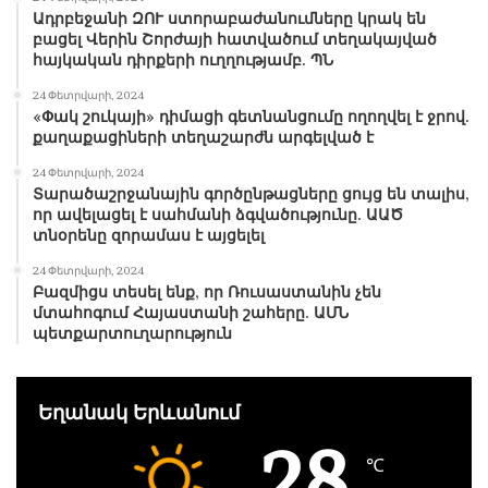
Ադրբեջանի ԶՈՒ ստորաբաժանումները կրակ են
բացել Վերին Շորժայի հատվածում տեղակայված
հայկական դիրքերի ուղղությամբ. ՊՆ
24 Փետրվարի, 2024
«Փակ շուկայի» դիմացի գետնանցումը ողողվել է ջրով.
քաղաքացիների տեղաշարժն արգելված է
24 Փետրվարի, 2024
Տարածաշրջանային գործընթացները ցույց են տալիս,
որ ավելացել է սահմանի ձգվածությունը. ԱԱԾ
տնօրենը զորամաս է այցելել
24 Փետրվարի, 2024
Բազմիցս տեսել ենք, որ Ռուսաստանին չեն
մտահոգում Հայաստանի շահերը. ԱՄՆ
պետքարտուղարություն
Եղանակ Երևանում
28
℃