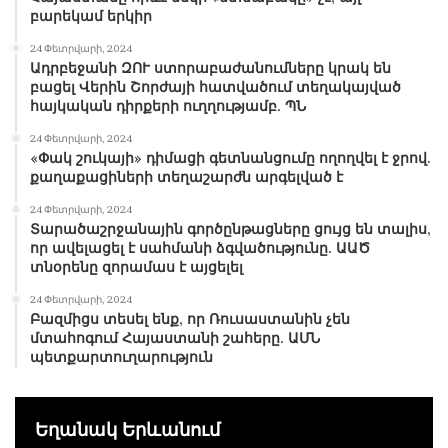
մեջ այս խնդիրը միշտ բարդություններ է ունեցել, և
բարեկամ երկիր
չկա այն լուծելու շատ ճշգրիտ բանաձև. երբեմն եղել
24 Փետրվարի, 2024
է, որ պատկառանքը եղել է չափից շատ՝
Ադրբեջանի ԶՈՒ ստորաբաժանումները կրակ են
բացել Վերին Շորժայի հատվածում տեղակայված
սահմանակցելով վախի և նեգատիվ այլ
հայկական դիրքերի ուղղությամբ. ՊՆ
զգացումների հետ, երբեմն դրականն այնքան շատ
24 Փետրվարի, 2024
է եղել, որ զգաստության զգացումը չափից ավելի
«Փակ շուկայի» դիմացի գետնանցումը ողողվել է ջրով.
քիչ է եղել:
«Սա պահանջում է երկարատև,
քաղաքացիների տեղաշարժն արգելված է
հետևողական աշխատանք՝ գիտելիքի, փորձի վրա
24 Փետրվարի, 2024
հիմնված, և, պարոն Ղազարյան, Ձեր խնդիրն է՝ այդ
Տարածաշրջանային գործընթացները ցույց են տալիս,
աշխատանքը կատարել: Ոստիկանությունը
որ ավելացել է սահմանի ձգվածությունը. ԱԱԾ
տնօրենը զորամաս է այցելել
վարչապետին ենթակա մարմին է, և
ոստիկանության գործունեությունը, դրա որակն
24 Փետրվարի, 2024
Բազմիցս տեսել ենք, որ Ռուսաստանին չեն
ուղիղ կապվում է երկրի ղեկավարի և քաղաքացու
մտահոգում Հայաստանի շահերը. ԱՄՆ
հարաբերությունների հետ: ՀՀ ոստիկանությունն
պետքարտուղարություն
առնչություն ունի ամենամեծ թվով մարդկանց հետ,
և յուրաքանչյուր ոստիկան իրեն պետք է ընկալի
Եղանակ Երևանում
որպես ՀՀ վարչապետի ներկայացուցիչ, ով շփվում