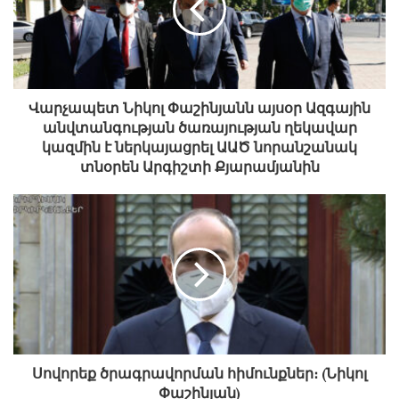
Որքան էլ հասկանալի է, որ իսկապես
ոստիկանության ողջ անձնակազմը հյուծման
եզրին է գտնվում, պետք է նոր էներգիա հաղորդել,
որքան էլ դա անհնար թվա: Շնորհավորելով պարոն
Ղազարյանին ոստիկանության պետի պաշտոնում
Վարչապետ Նիկոլ Փաշինյանն այսօր Ազգային
նշանակվելու առիթով՝ ցանկանում եմ ասել, որ նրա
անվտանգության ծառայության ղեկավար
ամենաառաջին խնդիրը համարում եմ
կազմին է ներկայացրել ԱԱԾ նորանշանակ
ոստիկանությանն այդ էներգիան հաղորդելը և նոր
տնօրեն Արգիշտի Քյարամյանին
լիցք տալը համավարակի դեմ պայքարի կամ,
ավելի ճիշտ, հակահամաճարակային կանոնները
պահպանելու առումով: Հույս ունենք և համոզված
ենք, որ համավարակը ժամանակավոր է, և մենք
այն կհաղթահարենք շատ շուտով կամ մի փոքր
ուշ»:
Անդրադառնալով ոստիկանության
գործառույթներին՝ վարչապետը նշել է, որ դրանք
Սովորեք ծրագրավորման հիմունքներ։ (Նիկոլ
Փաշինյան)
առանցքային են ՀՀ-ում իրավակարգի և մարդու