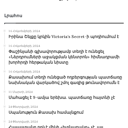
իրավունքների պաշտպանության,
սեփականության անվտանգության
Լրահոս
պահպանության առումով:
«Ոստիկանության
աշխատակիցը, ոստիկանության համազգեստը
16 Հոկտեմբերի, 2024
պետք է յուրաքանչյուր քաղաքացու մոտ
Իրինա Շեյքը կրկին Victoria’s Secret-ի պոդիումում է
առաջացնի պատկառանքի զգացում,
16 Հոկտեմբերի, 2024
յուրաքանչյուր քաղաքացու համար պետք է
Փաշինյանի գլխավորությամբ տեղի է ունեցել
«Ներդրումների աջակցման կենտրոն» հիմնադրամի
ունենա խիստ զգաստացնող նշանակություն: Մյուս
խորհրդի հերթական նիստը
կողմից՝ ոստիկանության համազգեստով մարդ
16 Հոկտեմբերի, 2024
տեսնելիս ՀՀ քաղաքացին պետք է իրեն
Քասախում տեղի ունեցած ողբերգության պատճառը
պաշտպանված զգա, պետք է նրան ընկալի որպես
նախնական վարկածով շմոլ գազից թունավորումն է
յուրայինի, մերձավորի, ում աներկբա, առանց
11 Մարտի, 2024
կասկածելու կարելի է դիմել սեփական՝ իրավունքի
Մահացել է 9-ամյա երեխա. պատճառը հայտնի չէ
և անվտանգության հետ կապված խնդիրները
24 Փետրվարի, 2024
լուծելու առումով: Սա մեծագույն խնդիրն է, որը
Սպանություն Քասախ համայնքում
պետք է լուծենք»,
– ընդգծել է Նիկոլ Փաշինյանը և
24 Փետրվարի, 2024
նկատել՝ երրորդ հանրապետության պատմության
Հայաստանը որևէ մեկի «ետնաբակը» չէ, այլ