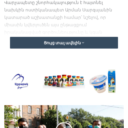
Վարչապետը շնորհակալություն է հայտնել
նախկին ոստիկանապետ Արման Սարգսյանին
կատարած աշխատանքի համար՝ նշելով, որ
միասին կվերլուծեն այս ընթացքում
իրականացված գործունեությունը և կգան
ընդհանուր եզրակացությունների:
Ցույց տալ ավելին
Նիկոլ Փաշինյանը նշել է, որ այսօր բարդ,
անսպասելի ժամանակներ են, և ոստիկանության
գործունեության հավելյալ՝ամենամեծ
մարտահրավերը կորոնավիրուսի համավարակն է:
«Վերջին 3 ամիսներին ոստիկանությունը շատ
ծանր, անդադար աշխատանք է կատարել, որի
արդյունքում շատ մեծ էներգիա է սպառվել, և
ընկալումներ են փոխվել: Բայց առաջիկայում էլ
համավարակի հաղթահարման գործում էական է
լինելու ոստիկանության աշխատանքի որակը: