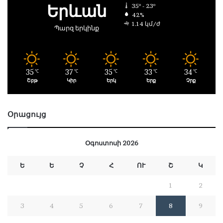
Երևան
35º - 23º
42%
1.14 կմ/ժ
Պարզ երկինք
35
37
35
33
34
℃
℃
℃
℃
℃
Շբթ
Կիր
Երկ
Երք
Չրք
Օրացույց
Օգոստոսի 2026
Ե
Ե
Չ
Հ
ՈՒ
Շ
Կ
1
2
3
4
5
6
7
8
9