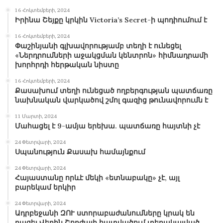
16 Հոկտեմբերի, 2024
Իրինա Շեյքը կրկին Victoria’s Secret-ի պոդիումում է
16 Հոկտեմբերի, 2024
Փաշինյանի գլխավորությամբ տեղի է ունեցել
«Ներդրումների աջակցման կենտրոն» հիմնադրամի
խորհրդի հերթական նիստը
16 Հոկտեմբերի, 2024
Քասախում տեղի ունեցած ողբերգության պատճառը
նախնական վարկածով շմոլ գազից թունավորումն է
11 Մարտի, 2024
Մահացել է 9-ամյա երեխա. պատճառը հայտնի չէ
24 Փետրվարի, 2024
Սպանություն Քասախ համայնքում
24 Փետրվարի, 2024
Հայաստանը որևէ մեկի «ետնաբակը» չէ, այլ
բարեկամ երկիր
24 Փետրվարի, 2024
Ադրբեջանի ԶՈՒ ստորաբաժանումները կրակ են
բացել Վերին Շորժայի հատվածում տեղակայված