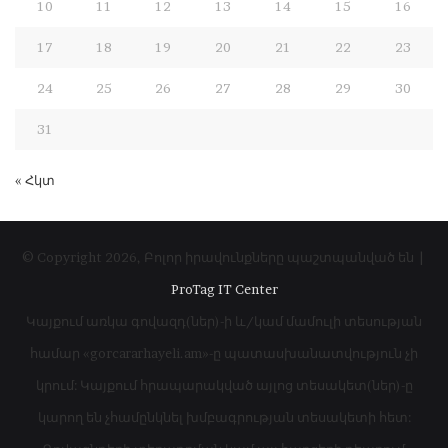
10
11
12
13
14
15
16
17
18
19
20
21
22
23
24
25
26
27
28
29
30
31
« Հկտ
© Copyright 2026, Բոլոր իրավունքները պաշտպանված են |
ProTag IT Center
Կայքում առկա գովազդ(ներ)-ի և/կամ մամուլի տեսության
համար «gorcararhayeli.am»-ը պատասխանատվություն չի
կրում: Կայքում հրապարակված այլոց տեսակետ(ներ)-ը
կարող են չհամընկնել խմբագրության տեսակետի հետ: