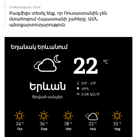
24 Փետրվարի, 2024
Բազմիցս տեսել ենք, որ Ռուսաստանին չեն
մտահոգում Հայաստանի շահերը. ԱՄՆ
պետքարտուղարություն
Եղանակ Երևանում
22
℃
Երևան
34º - 20º
49%
3.58 կմ/ժ
Ցրված ամպեր
34
36
38
32
32
℃
℃
℃
℃
℃
Ուր
Շբթ
Կիր
Երկ
Երք