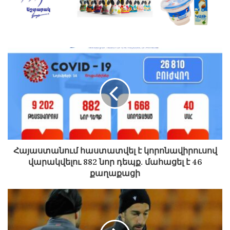
քաղաքացիների թունավորման դեպքերի առթիվ
հարուցվել է քրեական գործ:
Նոյեմբերի 10-ին ՍԱՏՄ-ն ու առողջապահության
նախարարությունը հանդես եկան պիցցերիաների
ցանցի մասնաճյուղերում իրականացված
հետազոտությունների ու լաբորատոր
փորձաքննությունների մասին համատեղ
հայտարարությամբ: Ըստ այդմ՝ պարզվել էր, որ
լաբորատոր փորձարկումների արդյունքներով
սահմանված նորմերին չեն համապատասխանել
Հայաստանում հաստատվել է կորոնավիրուսով
«Կեսար» աղցանն ու հավի թռչնամսով
վարակվելու 882 նոր դեպք. մահացել է 46
պատրաստված մյուս ուտեստները: Խախտումներ
քաղաքացի
էին հայտնաբերվել նաև աղցանի սոուսի,
մարինացված սնկի, երշիկի, կտրատած երշիկի,
եփած սնկի, քերած պանրի, հավով միջուկի մեջ: