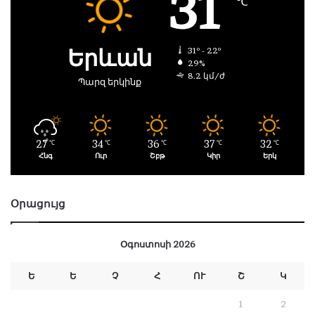
31
℃
Երևան
31º - 22º
29%
8.2 կմ/ժ
Պարզ երկինք
27
34
36
37
32
℃
℃
℃
℃
℃
Հնգ
Ուր
Շբթ
Կիր
Երկ
Օրացույց
Օգոստոսի 2026
Ե
Ե
Չ
Հ
ՈՒ
Շ
Կ
1
2