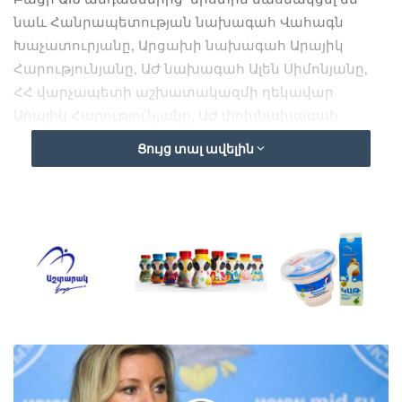
նաև Հանրապետության նախագահ Վահագն
Խաչատուրյանը, Արցախի նախագահ Արայիկ
Հարությունյանը, ԱԺ նախագահ Ալեն Սիմոնյանը,
ՀՀ վարչապետի աշխատակազմի ղեկավար
Արայիկ Հարությունյանը, ԱԺ փոխնախագահ
Ռուբեն Ռուբինյանը, ԱԺ «Քաղաքացիական
Ցույց տալ ավելին
պայմանագիր» խմբակցության ղեկավար Հայկ
Կոնջորյանը:
Քննարկվել են Ադրբեջանի կողմից ՀՀ սուվերեն
տարածքի նկատմամբ ագրեսիայի հետևանքով
ստեղծված իրավիճակը, ինչպես նաև ՀՀ
ինքնիշխանության և տարածքային
ամբողջականության պաշտպանության
ուղղությամբ իրագործվելիք քայլերը: Մտքեր են
փոխանակվել ԼՂ հարցի կարգավորման
բանակցային գործընթացի ընթացիկ վիճակի