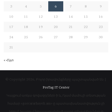
3
4
5
6
7
8
9
10
11
12
13
14
15
16
17
18
19
20
21
22
23
24
25
26
27
28
29
30
31
« Հկտ
© Copyright 2026, Բոլոր իրավունքները պաշտպանված են |
ProTag IT Center
Կայքում առկա գովազդ(ներ)-ի և/կամ մամուլի տեսության
համար «gorcararhayeli.am»-ը պատասխանատվություն չի
կրում: Կայքում հրապարակված այլոց տեսակետ(ներ)-ը