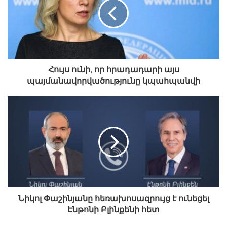
մասին:
Ընդգծվել է արտաքին սպառնալիքներին
դիմակայման համատեքստում
համաժողովրդական համերաշխության և
Հույս ունի, որ հրադադարի այս
համախմբվածության հրամայականը:
պայմանավորվածությունը կպահպանվի
Նիկոլ Փաշինյանը հեռախոսազրույց է ունեցել
Էնթոնի Բլինքենի հետ