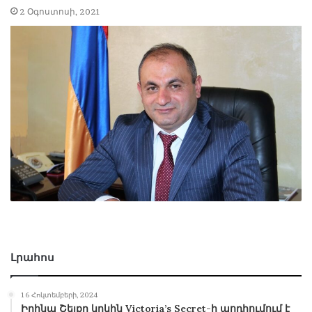
2 Օգոստոսի, 2021
Լրահոս
16 Հոկտեմբերի, 2024
Իրինա Շեյքը կրկին Victoria’s Secret-ի պոդիումում է