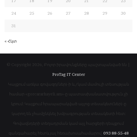
17
18
19
20
21
22
23
24
25
26
27
28
29
30
31
« Հկտ
© Copyright 2026, Բոլոր իրավունքները պաշտպանված են |
ProTag IT Center
Կայքում առկա գովազդ(ներ)-ի և/կամ մամուլի տեսության
համար «gorcararhayeli.am»-ը պատասխանատվություն չի
կրում: Կայքում հրապարակված այլոց տեսակետ(ներ)-ը
կարող են չհամընկնել խմբագրության տեսակետի հետ:
Գովազնդերի տեղադրման կամ այլ հարցերի դեպքում
զանգահարել հետևյալ հեռախոսահամարով՝
093 88-55-48