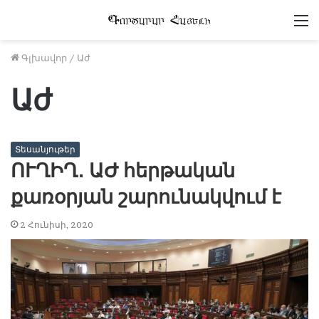
Մ
Գլխավոր
/
Աժ
Աժ
Տեսանյութեր
ՈՒՂԻՂ․ ԱԺ հերթական
քառօրյան շարունակվում է
2 Հունիսի, 2020