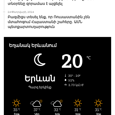
տնօրենը զորամաս է այցելել
24 Փետրվարի, 2024
Բազմիցս տեսել ենք, որ Ռուսաստանին չեն
մտահոգում Հայաստանի շահերը. ԱՄՆ
պետքարտուղարություն
Եղանակ Երևանում
20
℃
Երևան
35º - 20º
52%
2.73 կմ/ժ
Պարզ երկինք
35
37
32
31
35
℃
℃
℃
℃
℃
Շբթ
Կիր
Երկ
Երք
Չրք