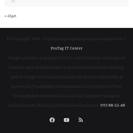
31
« Հկտ
© Copyright 2026, Բոլոր իրավունքները պաշտպանված են |
ProTag IT Center
Կայքում առկա գովազդ(ներ)-ի և/կամ մամուլի տեսության
համար «gorcararhayeli.am»-ը պատասխանատվություն չի
կրում: Կայքում հրապարակված այլոց տեսակետ(ներ)-ը
կարող են չհամընկնել խմբագրության տեսակետի հետ:
Գովազնդերի տեղադրման կամ այլ հարցերի դեպքում
զանգահարել հետևյալ հեռախոսահամարով՝
093 88-55-48
Facebook
YouTube
RSS