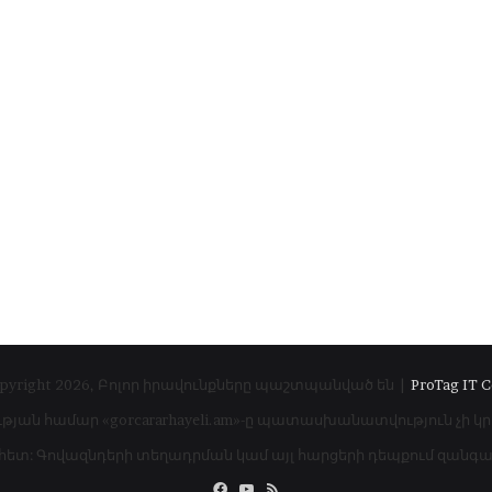
pyright 2026, Բոլոր իրավունքները պաշտպանված են |
ProTag IT C
ւթյան համար «gorcararhayeli.am»-ը պատասխանատվություն չի կ
 հետ: Գովազնդերի տեղադրման կամ այլ հարցերի դեպքում զան
Facebook
YouTube
RSS