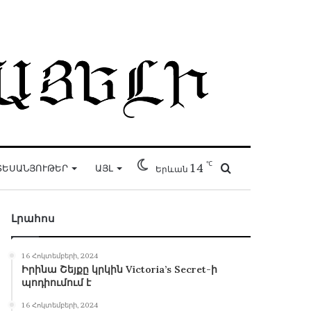
℃
14
Որոնել
ՏԵՍԱՆՅՈՒԹԵՐ
ԱՅԼ
Երևան
Լրահոս
16 Հոկտեմբերի, 2024
Իրինա Շեյքը կրկին Victoria’s Secret-ի
պոդիումում է
16 Հոկտեմբերի, 2024