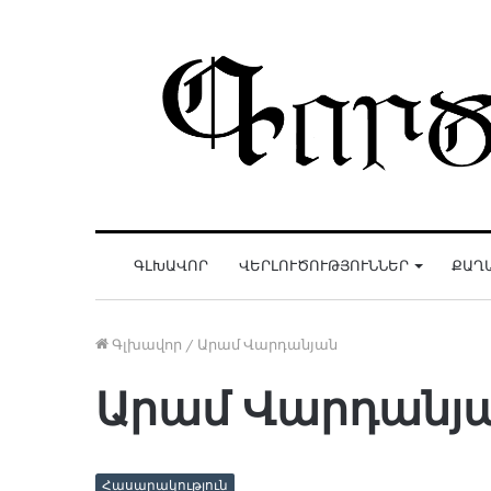
ԳԼԽԱՎՈՐ
ՎԵՐԼՈՒԾՈՒԹՅՈՒՆՆԵՐ
ՔԱՂ
Գլխավոր
/
Արամ Վարդանյան
Արամ Վարդանյ
Հասարակություն