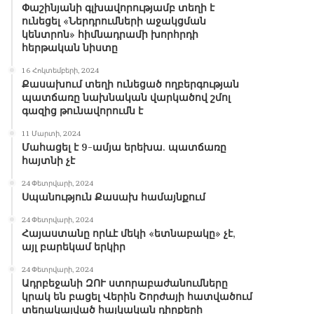
Փաշինյանի գլխավորությամբ տեղի է
ունեցել «Ներդրումների աջակցման
կենտրոն» հիմնադրամի խորհրդի
հերթական նիստը
16 Հոկտեմբերի, 2024
Քասախում տեղի ունեցած ողբերգության
պատճառը նախնական վարկածով շմոլ
գազից թունավորումն է
11 Մարտի, 2024
Մահացել է 9-ամյա երեխա. պատճառը
հայտնի չէ
24 Փետրվարի, 2024
Սպանություն Քասախ համայնքում
24 Փետրվարի, 2024
Հայաստանը որևէ մեկի «ետնաբակը» չէ,
այլ բարեկամ երկիր
24 Փետրվարի, 2024
Ադրբեջանի ԶՈՒ ստորաբաժանումները
կրակ են բացել Վերին Շորժայի հատվածում
տեղակայված հայկական դիրքերի