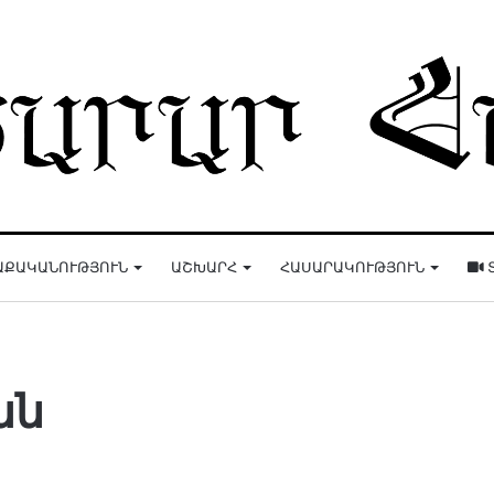
ԱՔԱԿԱՆՈՒԹՅՈՒՆ
ԱՇԽԱՐՀ
ՀԱՍԱՐԱԿՈՒԹՅՈՒՆ
ան