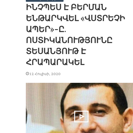
ԻՆՉՊԵՍ Է ԲԵՐՄԱՆ
ԵՆԹԱՐԿՎԵԼ «ՎՍՏՐԵՉԻ
ԱՊԵՐ»-Ը.
ՈՍՏԻԿԱՆՈՒԹՅՈՒՆԸ
ՏԵՍԱՆՅՈՒԹ Է
ՀՐԱՊԱՐԱԿԵԼ
12 Հուլիսի, 2020