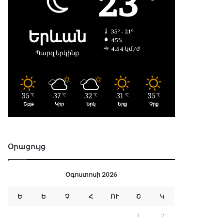
23
Երևան
35º - 21º
45%
4.54 կմ/ժ
Պարզ երկինք
35
37
32
31
35
℃
℃
℃
℃
℃
Շբթ
Կիր
Երկ
Երք
Չրք
Օրացույց
Օգոստոսի 2026
Ե
Ե
Չ
Հ
ՈՒ
Շ
Կ
1
2