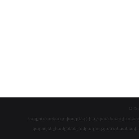
© Co
Կայքում առկա գովազդ(ներ)-ի և/կամ մամուլի տեսո
կարող են չհամընկնել խմբագրության տեսակետի