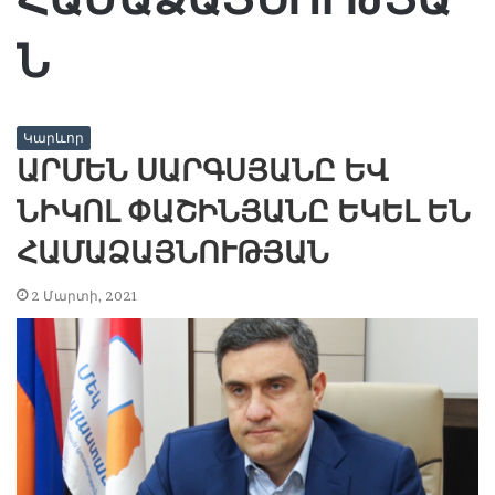
Ն
Կարևոր
ԱՐՄԵՆ ՍԱՐԳՍՅԱՆԸ ԵՎ
ՆԻԿՈԼ ՓԱՇԻՆՅԱՆԸ ԵԿԵԼ ԵՆ
ՀԱՄԱՁԱՅՆՈՒԹՅԱՆ
2 Մարտի, 2021