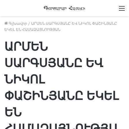
Մ
Գլխավոր
/
ԱՐՄԵՆ ՍԱՐԳՍՅԱՆԸ ԵՎ ՆԻԿՈԼ ՓԱՇԻՆՅԱՆԸ
ԵԿԵԼ ԵՆ ՀԱՄԱՁԱՅՆՈՒԹՅԱՆ
ԱՐՄԵՆ
ՍԱՐԳՍՅԱՆԸ ԵՎ
ՆԻԿՈԼ
ՓԱՇԻՆՅԱՆԸ ԵԿԵԼ
ԵՆ
ՀԱՄԱՁԱՅՆՈՒԹՅԱ