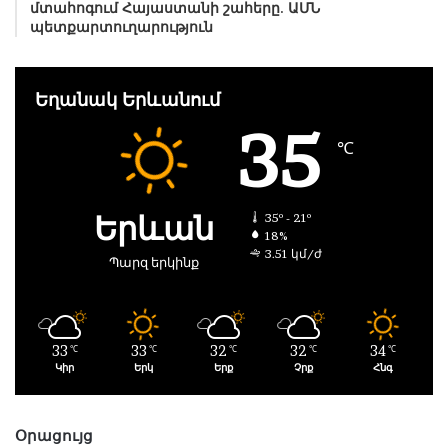
մտահոգում Հայաստանի շահերը. ԱՄՆ
պետքարտուղարություն
Եղանակ Երևանում
35
℃
Երևան
35º - 21º
18%
3.51 կմ/ժ
Պարզ երկինք
33
33
32
32
34
℃
℃
℃
℃
℃
Կիր
Երկ
Երք
Չրք
Հնգ
Օրացույց