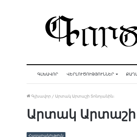
ԳԼԽԱՎՈՐ
ՎԵՐԼՈՒԾՈՒԹՅՈՒՆՆԵՐ
ՔԱՂ
Գլխավոր
/
Արտակ Արտաշի Տոնոյանին։
Արտակ Արտաշի 
Հասարակություն