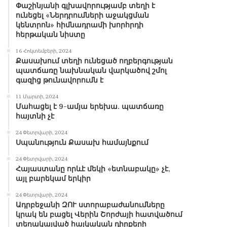
Փաշինյանի գլխավորությամբ տեղի է
ունեցել «Ներդրումների աջակցման
կենտրոն» հիմնադրամի խորհրդի
հերթական նիստը
16 Հոկտեմբերի, 2024
Քասախում տեղի ունեցած ողբերգության
պատճառը նախնական վարկածով շմոլ
գազից թունավորումն է
11 Մարտի, 2024
Մահացել է 9-ամյա երեխա. պատճառը
հայտնի չէ
24 Փետրվարի, 2024
Սպանություն Քասախ համայնքում
24 Փետրվարի, 2024
Հայաստանը որևէ մեկի «ետնաբակը» չէ,
այլ բարեկամ երկիր
24 Փետրվարի, 2024
Ադրբեջանի ԶՈՒ ստորաբաժանումները
կրակ են բացել Վերին Շորժայի հատվածում
տեղակայված հայկական դիրքերի