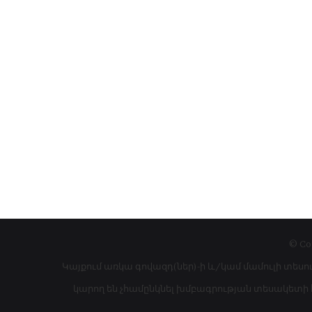
© Co
Կայքում առկա գովազդ(ներ)-ի և/կամ մամուլի տեսո
կարող են չհամընկնել խմբագրության տեսակետի