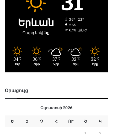
31
Երևան
34º - 22º
26%
0.78 կմ/ժ
Պարզ երկինք
34
36
37
32
32
℃
℃
℃
℃
℃
Ուր
Շբթ
Կիր
Երկ
Երք
Օրացույց
Օգոստոսի 2026
Ե
Ե
Չ
Հ
ՈՒ
Շ
Կ
1
2