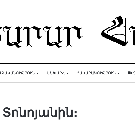
ԱՔԱԿԱՆՈՒԹՅՈՒՆ
ԱՇԽԱՐՀ
ՀԱՍԱՐԱԿՈՒԹՅՈՒՆ
Տոնոյանին։