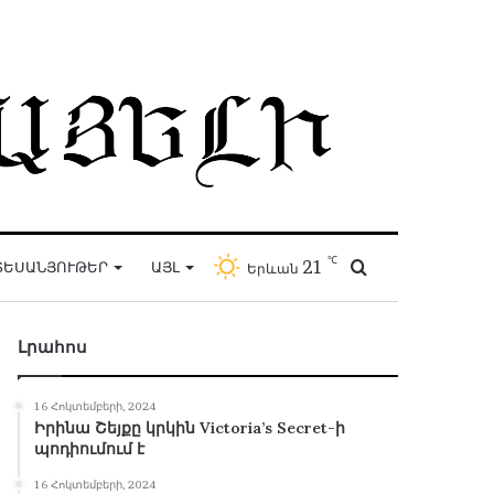
℃
21
Որոնել
ՏԵՍԱՆՅՈՒԹԵՐ
ԱՅԼ
Երևան
Լրահոս
16 Հոկտեմբերի, 2024
Իրինա Շեյքը կրկին Victoria’s Secret-ի
պոդիումում է
16 Հոկտեմբերի, 2024