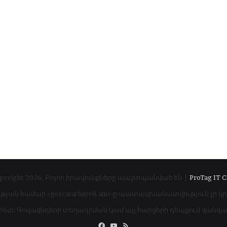
pyright 2026, Բոլոր իրավունքները պաշտպանված են |
ProTag IT C
ւթյան համար «gorcararhayeli.am»-ը պատասխանատվություն չի կ
 հետ: Գովազնդերի տեղադրման կամ այլ հարցերի դեպքում զան
Facebook
YouTube
RSS