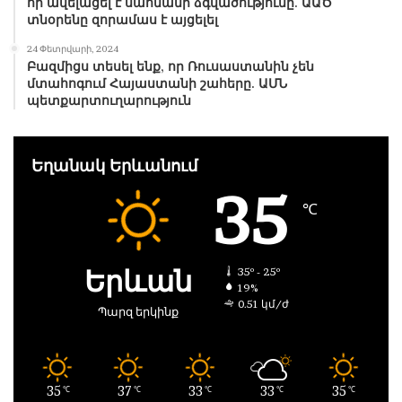
որ ավելացել է սահմանի ձգվածությունը. ԱԱԾ
տնօրենը զորամաս է այցելել
24 Փետրվարի, 2024
Բազմիցս տեսել ենք, որ Ռուսաստանին չեն
մտահոգում Հայաստանի շահերը. ԱՄՆ
պետքարտուղարություն
Եղանակ Երևանում
35
℃
Երևան
35º - 25º
19%
0.51 կմ/ժ
Պարզ երկինք
35
37
33
33
35
℃
℃
℃
℃
℃