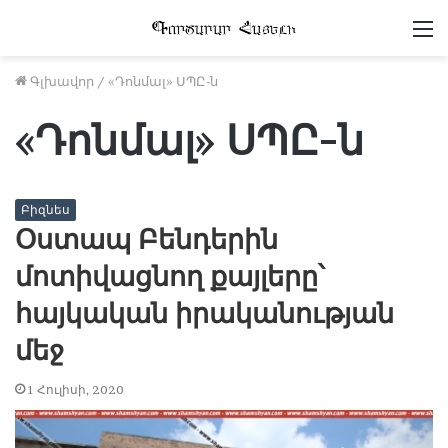
Մ
Գլխավոր
/
«Դոնմալ» ՍՊԸ-ն
«Դոնմալ» ՍՊԸ-ն
Բիզնես
Օստապ Բենդերին
մոտիվացնող քայլերը՝
հայկական իրականության
մեջ
1 Հուլիսի, 2020