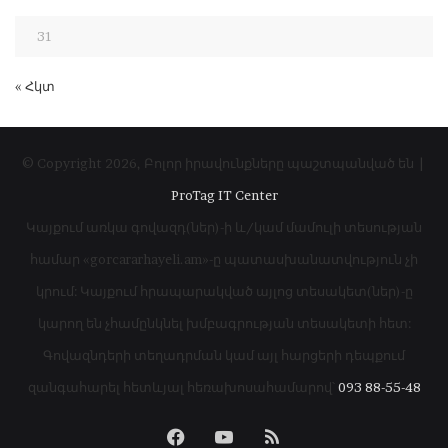
31
« Հկտ
© Copyright 2026, Բոլոր իրավունքները պաշտպանված են |
ProTag IT Center
Կայքում առկա գովազդ(ներ)-ի և/կամ մամուլի տեսության
համար «gorcararhayeli.am»-ը պատասխանատվություն չի
կրում: Կայքում հրապարակված այլոց տեսակետ(ներ)-ը
կարող են չհամընկնել խմբագրության տեսակետի հետ:
Գովազնդերի տեղադրման կամ այլ հարցերի դեպքում
զանգահարել հետևյալ հեռախոսահամարով՝
093 88-55-48
Facebook
YouTube
RSS