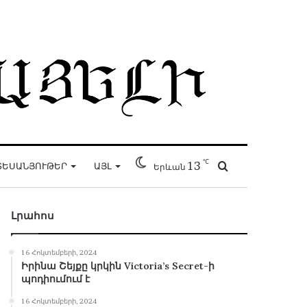
℃
13
Որոնել
ՏԵՍԱՆՅՈՒԹԵՐ
ԱՅԼ
Երևան
Լրահոս
16 Հոկտեմբերի, 2024
Իրինա Շեյքը կրկին Victoria’s Secret-ի
պոդիումում է
16 Հոկտեմբերի, 2024