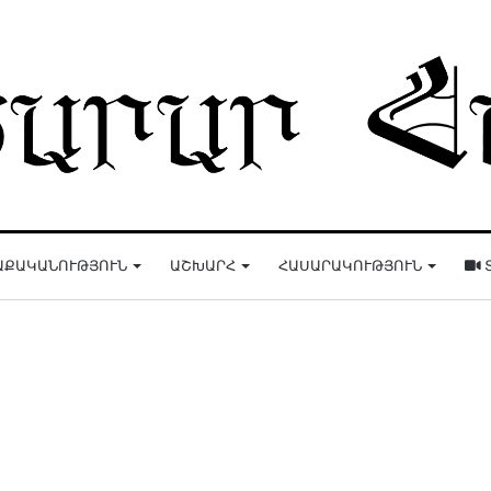
ԱՔԱԿԱՆՈՒԹՅՈՒՆ
ԱՇԽԱՐՀ
ՀԱՍԱՐԱԿՈՒԹՅՈՒՆ