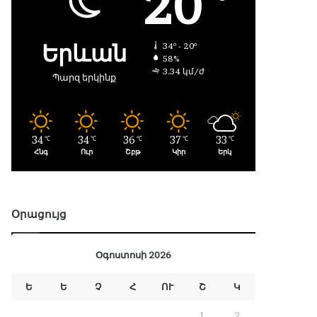
20
Երևան
34º - 20º
58%
3.34 կմ/ժ
Պարզ երկինք
34
34
36
37
33
℃
℃
℃
℃
℃
Հնգ
Ուր
Շբթ
Կիր
Երկ
Օրացույց
Օգոստոսի 2026
Ե
Ե
Չ
Հ
ՈՒ
Շ
Կ
1
2