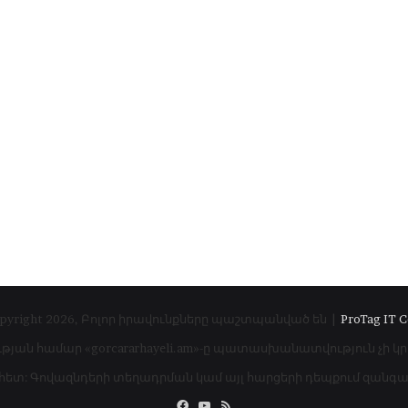
pyright 2026, Բոլոր իրավունքները պաշտպանված են |
ProTag IT C
ւթյան համար «gorcararhayeli.am»-ը պատասխանատվություն չի կ
 հետ: Գովազնդերի տեղադրման կամ այլ հարցերի դեպքում զան
Facebook
YouTube
RSS