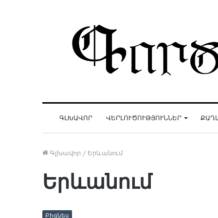
ԳԼԽԱՎՈՐ
ՎԵՐԼՈՒԾՈՒԹՅՈՒՆՆԵՐ
ՔԱՂ
Գլխավոր
/
Երևանում
Երևանում
Բիզնես