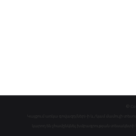
© Co
Կայքում առկա գովազդ(ներ)-ի և/կամ մամուլի տեսո
կարող են չհամընկնել խմբագրության տեսակետի