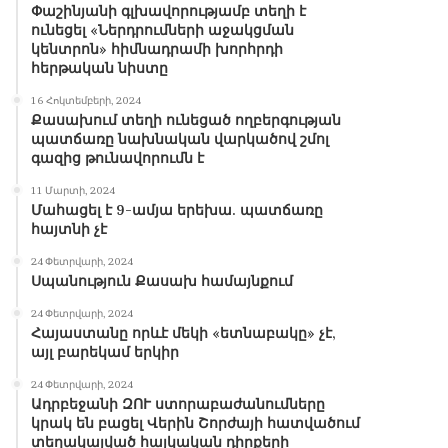
Փաշինյանի գլխավորությամբ տեղի է
ունեցել «Ներդրումների աջակցման
կենտրոն» հիմնադրամի խորհրդի
հերթական նիստը
16 Հոկտեմբերի, 2024
Քասախում տեղի ունեցած ողբերգության
պատճառը նախնական վարկածով շմոլ
գազից թունավորումն է
11 Մարտի, 2024
Մահացել է 9-ամյա երեխա. պատճառը
հայտնի չէ
24 Փետրվարի, 2024
Սպանություն Քասախ համայնքում
24 Փետրվարի, 2024
Հայաստանը որևէ մեկի «ետնաբակը» չէ,
այլ բարեկամ երկիր
24 Փետրվարի, 2024
Ադրբեջանի ԶՈՒ ստորաբաժանումները
կրակ են բացել Վերին Շորժայի հատվածում
տեղակայված հայկական դիրքերի