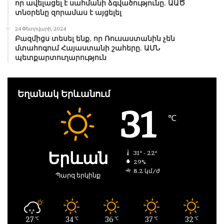
որ ավելացել է սահմանի ձգվածությունը. ԱԱԾ
տնօրենը զորամաս է այցելել
24 Փետրվարի, 2024
Բազմիցս տեսել ենք, որ Ռուսաստանին չեն
մտահոգում Հայաստանի շահերը. ԱՄՆ
պետքարտուղարություն
Եղանակ Երևանում
31
℃
Երևան
31º - 22º
29%
8.2 կմ/ժ
Պարզ երկինք
27
34
36
37
32
℃
℃
℃
℃
℃