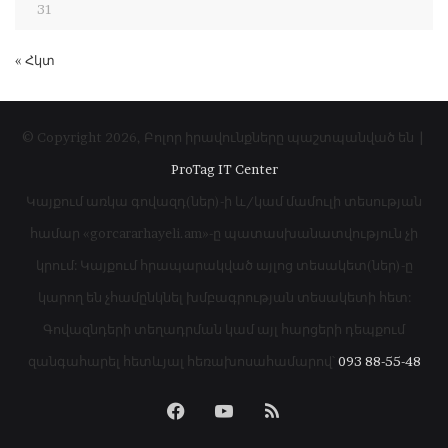
31
« Հկտ
© Copyright 2026, Բոլոր իրավունքները պաշտպանված են |
ProTag IT Center
Կայքում առկա գովազդ(ներ)-ի և/կամ մամուլի տեսության
համար «gorcararhayeli.am»-ը պատասխանատվություն չի
կրում: Կայքում հրապարակված այլոց տեսակետ(ներ)-ը
կարող են չհամընկնել խմբագրության տեսակետի հետ:
Գովազնդերի տեղադրման կամ այլ հարցերի դեպքում
զանգահարել հետևյալ հեռախոսահամարով՝
093 88-55-48
Facebook
YouTube
RSS