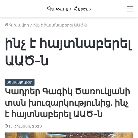
Մ
Գլխավոր
/
ինչ է հայտնաբերել ԱԱԾ-ն
ինչ է հայտնաբերել
ԱԱԾ-ն
Տեսանյութեր
Կադրեր Գագիկ Ծառուկյանի
տան խուզարկությունից. ինչ
է հայտնաբերել ԱԱԾ-ն
15 Հունիսի, 2020