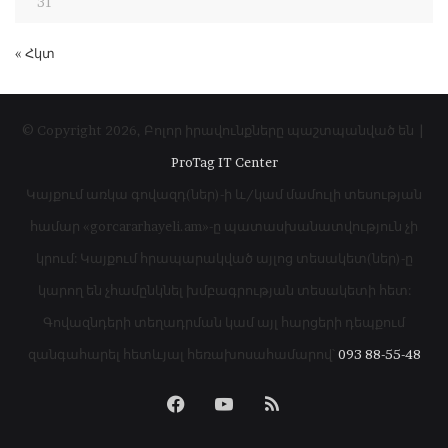
31
« Հկտ
© Copyright 2026, Բոլոր իրավունքները պաշտպանված են |
ProTag IT Center
Կայքում առկա գովազդ(ներ)-ի և/կամ մամուլի տեսության
համար «gorcararhayeli.am»-ը պատասխանատվություն չի
կրում: Կայքում հրապարակված այլոց տեսակետ(ներ)-ը
կարող են չհամընկնել խմբագրության տեսակետի հետ:
Գովազնդերի տեղադրման կամ այլ հարցերի դեպքում
զանգահարել հետևյալ հեռախոսահամարով՝
093 88-55-48
Facebook
YouTube
RSS