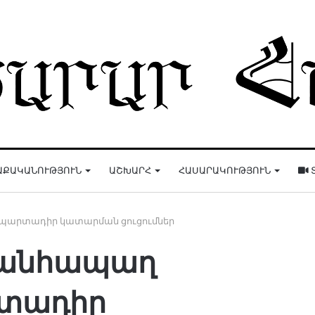
ԱՔԱԿԱՆՈՒԹՅՈՒՆ
ԱՇԽԱՐՀ
ՀԱՍԱՐԱԿՈՒԹՅՈՒՆ
պարտադիր կատարման ցուցումներ
 անհապաղ
րտադիր