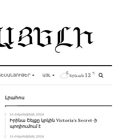
℃
12
Որոնել
ՏԵՍԱՆՅՈՒԹԵՐ
ԱՅԼ
Երևան
Լրահոս
16 Հոկտեմբերի, 2024
Իրինա Շեյքը կրկին Victoria’s Secret-ի
պոդիումում է
16 Հոկտեմբերի, 2024