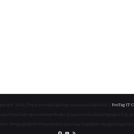
pyright 2026, Բոլոր իրավունքները պաշտպանված են |
ProTag IT C
ւթյան համար «gorcararhayeli.am»-ը պատասխանատվություն չի կ
 հետ: Գովազնդերի տեղադրման կամ այլ հարցերի դեպքում զան
Facebook
YouTube
RSS