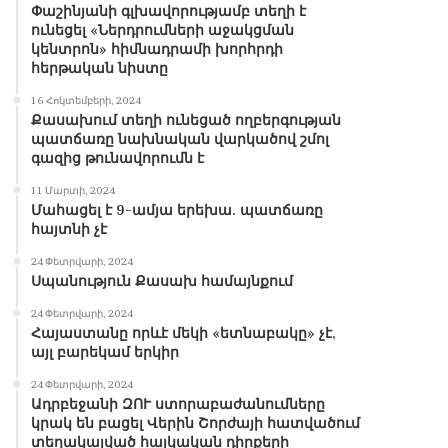
Փաշինյանի գլխավորությամբ տեղի է
ունեցել «Ներդրումների աջակցման
կենտրոն» հիմնադրամի խորհրդի
հերթական նիստը
16 Հոկտեմբերի, 2024
Քասախում տեղի ունեցած ողբերգության
պատճառը նախնական վարկածով շմոլ
գազից թունավորումն է
11 Մարտի, 2024
Մահացել է 9-ամյա երեխա. պատճառը
հայտնի չէ
24 Փետրվարի, 2024
Սպանություն Քասախ համայնքում
24 Փետրվարի, 2024
Հայաստանը որևէ մեկի «ետնաբակը» չէ,
այլ բարեկամ երկիր
24 Փետրվարի, 2024
Ադրբեջանի ԶՈՒ ստորաբաժանումները
կրակ են բացել Վերին Շորժայի հատվածում
տեղակայված հայկական դիրքերի