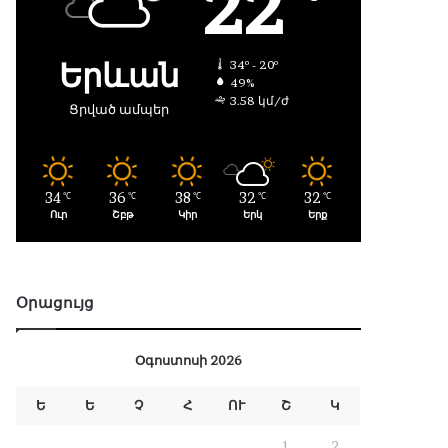
22
Երևան
34º - 20º
49%
3.58 կմ/ժ
Ցրված ամպեր
34
36
38
32
32
℃
℃
℃
℃
℃
Ուր
Շբթ
Կիր
Երկ
Երք
Օրացույց
Օգոստոսի 2026
Ե
Ե
Չ
Հ
ՈՒ
Շ
Կ
1
2