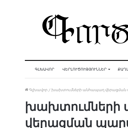
ԳԼԽԱՎՈՐ
ՎԵՐԼՈՒԾՈՒԹՅՈՒՆՆԵՐ
ՔԱՂ
Գլխավոր
/
խախտումների անհապաղ վերացման 
խախտումների
վերացման պա