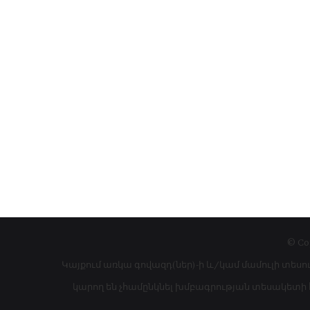
© Co
Կայքում առկա գովազդ(ներ)-ի և/կամ մամուլի տեսո
կարող են չհամընկնել խմբագրության տեսակետի