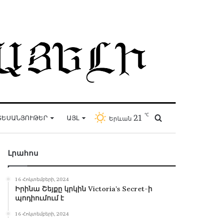
℃
21
Որոնել
ՏԵՍԱՆՅՈՒԹԵՐ
ԱՅԼ
Երևան
Լրահոս
16 Հոկտեմբերի, 2024
Իրինա Շեյքը կրկին Victoria’s Secret-ի
պոդիումում է
16 Հոկտեմբերի, 2024