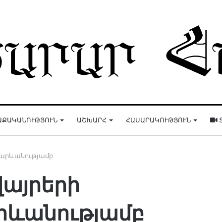
ԱՔԱԿԱՆՈՒԹՅՈՒՆ
ԱՇԽԱՐՀ
ՀԱՍԱՐԱԿՈՒԹՅՈՒՆ
արևանությամբ
այրերի
րևանությամբ