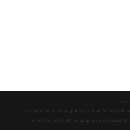
© Co
Կայքում առկա գովազդ(ներ)-ի և/կամ մամուլի տեսո
կարող են չհամընկնել խմբագրության տեսակետի