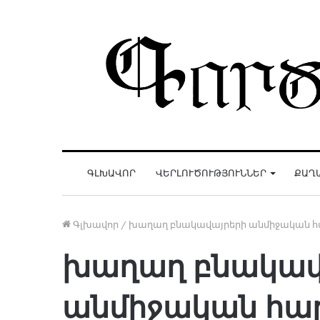
ԳԼԽԱՎՈՐ
ՎԵՐԼՈՒԾՈՒԹՅՈՒՆՆԵՐ
ՔԱՂ
Գլխավոր
/
խաղաղ բնակավայրերի անմիջական հ
խաղաղ բնակավ
անմիջական հա