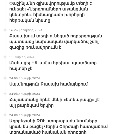
Փաշինյանի գլխավորությամբ տեղի է
ունեցել «Ներդրումների աջակցման
կենտրոն» հիմնադրամի խորհրդի
հերթական նիստը
16 Հոկտեմբերի, 2024
Քասախում տեղի ունեցած ողբերգության
պատճառը նախնական վարկածով շմոլ
գազից թունավորումն է
11 Մարտի, 2024
Մահացել է 9-ամյա երեխա. պատճառը
հայտնի չէ
24 Փետրվարի, 2024
Սպանություն Քասախ համայնքում
24 Փետրվարի, 2024
Հայաստանը որևէ մեկի «ետնաբակը» չէ,
այլ բարեկամ երկիր
24 Փետրվարի, 2024
Ադրբեջանի ԶՈՒ ստորաբաժանումները
կրակ են բացել Վերին Շորժայի հատվածում
տեղակայված հայկական դիրքերի