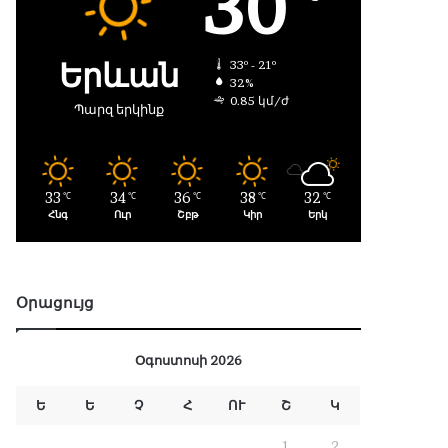
30
Երևան
33º - 21º
32%
0.85 կմ/ժ
Պարզ երկինք
33
34
36
38
32
℃
℃
℃
℃
℃
Հնգ
Ուր
Շբթ
Կիր
Երկ
Օրացույց
Օգոստոսի 2026
Ե
Ե
Չ
Հ
ՈՒ
Շ
Կ
1
2