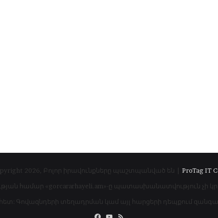
pyright 2026, Բոլոր իրավունքները պաշտպանված են |
ProTag IT C
ւթյան համար «gorcararhayeli.am»-ը պատասխանատվություն չի կ
 հետ: Գովազնդերի տեղադրման կամ այլ հարցերի դեպքում զան
Facebook
YouTube
RSS