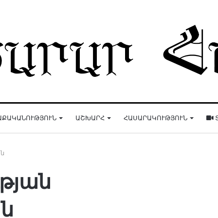
ԱՔԱԿԱՆՈՒԹՅՈՒՆ
ԱՇԽԱՐՀ
ՀԱՍԱՐԱԿՈՒԹՅՈՒՆ
ն
թյան
ն