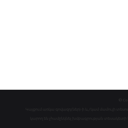
© Co
Կայքում առկա գովազդ(ներ)-ի և/կամ մամուլի տեսո
կարող են չհամընկնել խմբագրության տեսակետի