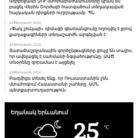
Ադրբեջանի ԶՈՒ ստորաբաժանումները կրակ են
բացել Վերին Շորժայի հատվածում տեղակայված
հայկական դիրքերի ուղղությամբ. ՊՆ
24 Փետրվարի, 2024
«Փակ շուկայի» դիմացի գետնանցումը ողողվել է ջրով.
քաղաքացիների տեղաշարժն արգելված է
24 Փետրվարի, 2024
Տարածաշրջանային գործընթացները ցույց են տալիս,
որ ավելացել է սահմանի ձգվածությունը. ԱԱԾ
տնօրենը զորամաս է այցելել
24 Փետրվարի, 2024
Բազմիցս տեսել ենք, որ Ռուսաստանին չեն
մտահոգում Հայաստանի շահերը. ԱՄՆ
պետքարտուղարություն
Եղանակ Երևանում
25
℃