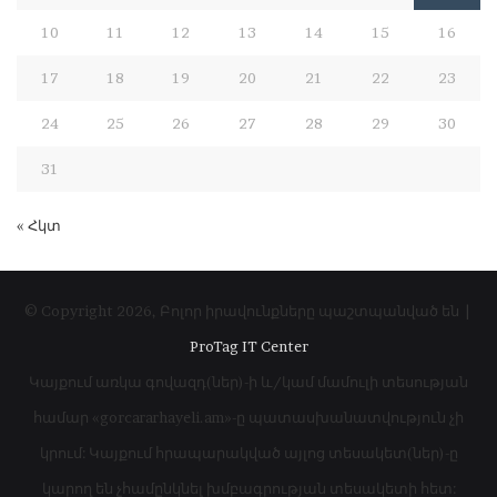
10
11
12
13
14
15
16
17
18
19
20
21
22
23
24
25
26
27
28
29
30
31
« Հկտ
© Copyright 2026, Բոլոր իրավունքները պաշտպանված են |
ProTag IT Center
Կայքում առկա գովազդ(ներ)-ի և/կամ մամուլի տեսության
համար «gorcararhayeli.am»-ը պատասխանատվություն չի
կրում: Կայքում հրապարակված այլոց տեսակետ(ներ)-ը
կարող են չհամընկնել խմբագրության տեսակետի հետ: