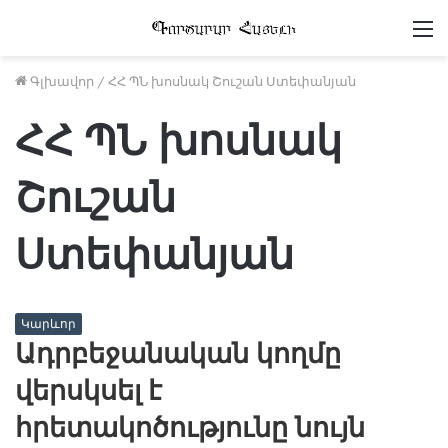
Մ
Գլխավոր
/
ՀՀ ՊՆ խոսնակ Շուշան Ստեփանյան
ՀՀ ՊՆ խոսնակ
Շուշան
Ստեփանյան
Կարևոր
Ադրբեջանական կողմը
վերսկսել է
հրետակոծությունը նույն