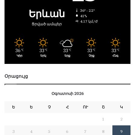
Երևան
36º - 22º
41%
4.17 կմ/ժ
Ցրված ամպեր
36
33
33
33
33
℃
℃
℃
℃
℃
Կիր
Երկ
Երք
Չրք
Հնգ
Օրացույց
Օգոստոսի 2026
Ե
Ե
Չ
Հ
ՈՒ
Շ
Կ
1
2
3
4
5
6
7
8
9