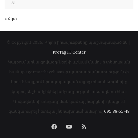
31
« Հկտ
© Copyright 2026, Բոլոր իրավունքները պաշտպանված են |
ProTag IT Center
Կայքում առկա գովազդ(ներ)-ի և/կամ մամուլի տեսության
համար «gorcararhayeli.am»-ը պատասխանատվություն չի
կրում: Կայքում հրապարակված այլոց տեսակետ(ներ)-ը
կարող են չհամընկնել խմբագրության տեսակետի հետ:
Գովազնդերի տեղադրման կամ այլ հարցերի դեպքում
զանգահարել հետևյալ հեռախոսահամարով՝
093 88-55-48
Facebook
YouTube
RSS