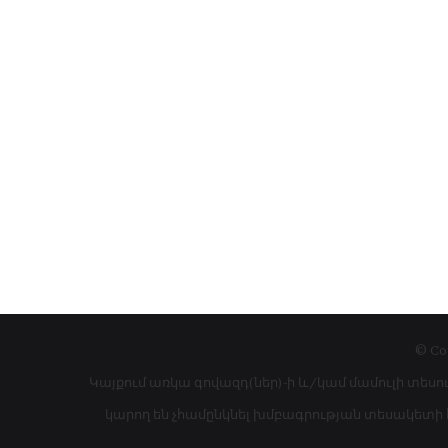
© Co
Կայքում առկա գովազդ(ներ)-ի և/կամ մամուլի տեսո
կարող են չհամընկնել խմբագրության տեսակետի