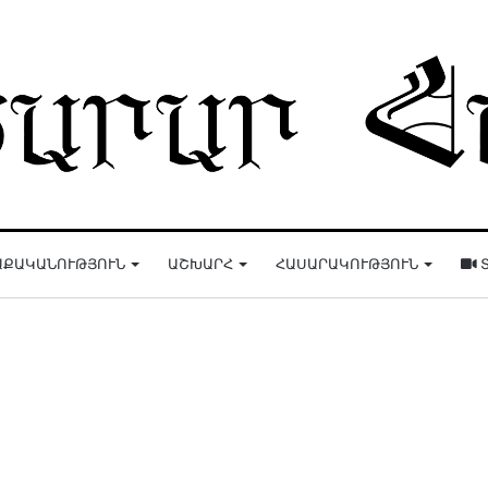
ԱՔԱԿԱՆՈՒԹՅՈՒՆ
ԱՇԽԱՐՀ
ՀԱՍԱՐԱԿՈՒԹՅՈՒՆ
Տ