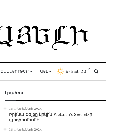
℃
20
Որոնել
ԵՍԱՆՅՈՒԹԵՐ
ԱՅԼ
Երևան
Լրահոս
16 Հոկտեմբերի, 2024
Իրինա Շեյքը կրկին Victoria’s Secret-ի
պոդիումում է
16 Հոկտեմբերի, 2024