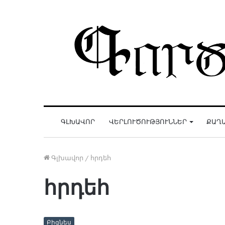
ԳԼԽԱՎՈՐ
ՎԵՐԼՈՒԾՈՒԹՅՈՒՆՆԵՐ
ՔԱՂ
Գլխավոր
/
հրդեհ
հրդեհ
Բիզնես