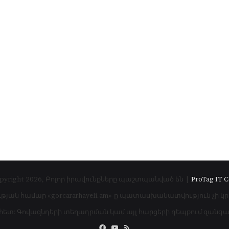
pyright 2026, Բոլոր իրավունքները պաշտպանված են |
ProTag IT C
ւթյան համար «gorcararhayeli.am»-ը պատասխանատվություն չի կ
 հետ: Գովազնդերի տեղադրման կամ այլ հարցերի դեպքում զան
Facebook
YouTube
RSS