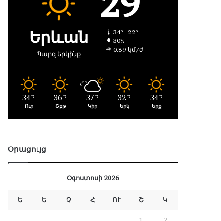
29
Երևան
34º - 22º
30%
0.89 կմ/ժ
Պարզ երկինք
34
36
37
32
34
℃
℃
℃
℃
℃
Ուր
Շբթ
Կիր
Երկ
Երք
Օրացույց
Օգոստոսի 2026
Ե
Ե
Չ
Հ
ՈՒ
Շ
Կ
1
2