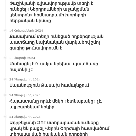
Փաշինյանի գլխավորությամբ տեղի է
ունեցել «Ներդրումների աջակցման
կենտրոն» հիմնադրամի խորհրդի
հերթական նիստը
16 Հոկտեմբերի, 2024
Քասախում տեղի ունեցած ողբերգության
պատճառը նախնական վարկածով շմոլ
գազից թունավորումն է
11 Մարտի, 2024
Մահացել է 9-ամյա երեխա. պատճառը
հայտնի չէ
24 Փետրվարի, 2024
Սպանություն Քասախ համայնքում
24 Փետրվարի, 2024
Հայաստանը որևէ մեկի «ետնաբակը» չէ,
այլ բարեկամ երկիր
24 Փետրվարի, 2024
Ադրբեջանի ԶՈՒ ստորաբաժանումները
կրակ են բացել Վերին Շորժայի հատվածում
տեղակայված հայկական դիրքերի