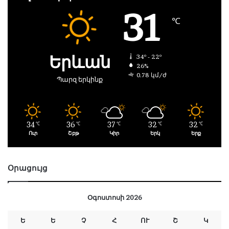
31
℃
Երևան
34º - 22º
26%
0.78 կմ/ժ
Պարզ երկինք
34
36
37
32
32
℃
℃
℃
℃
℃
Ուր
Շբթ
Կիր
Երկ
Երք
Օրացույց
Օգոստոսի 2026
Ե
Ե
Չ
Հ
ՈՒ
Շ
Կ